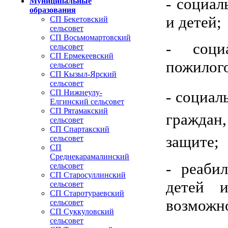
- социа
Муниципальные
образования
и детей;
СП Бекетовский
сельсовет
СП Восьмомартовский
- соци
сельсовет
СП Ермекеевский
пожилого
сельсовет
СП Кызыл-Ярский
сельсовет
СП Нижнеулу-
- социал
Елгинский сельсовет
СП Рятамакский
гражда
сельсовет
СП Спартакский
защите;
сельсовет
СП
Среднекарамалинский
- реаби
сельсовет
СП Старосуллинский
детей 
сельсовет
СП Старотураевский
возможн
сельсовет
СП Суккуловский
сельсовет