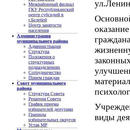
ул.Ленин
Межрайонный филиал
ГКУ Республиканский
центр субсидий в
Основн
г.Белебей
Центр занятости
оказан
населения
Администрация
гражд
муниципального района
Администрация
жизненн
Структура
Положения о
законны
структурных
подразделениях
улучше
Сотрудничество
Прием граждан
матери
Совет муниципального
района
психолог
Структура Совета
Решения Совета
График приема
Учрежде
избирателей депутами
Границы
виды дея
избирательных округов
Устав МР