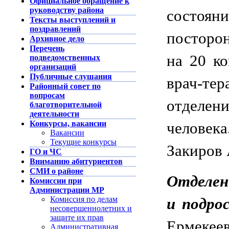
Официальное обращение к
руководству района
состоя
Тексты выступлений и
поздравлений
посторо
Архивное дело
Перечень
на 20 ко
подведомственных
организаций
Публичные слушания
врач-тер
Районный совет по
вопросам
отделен
благотворительной
деятельности
Конкурсы, вакансии
челове
Вакансии
Текущие конкурсы
Закиров
ГО и ЧС
Вниманию абитуриентов
СМИ о районе
Отделен
Комиссии при
Администрации МР
Комиссия по делам
и подро
несовершеннолетних и
защите их прав
Ермеке
Административная