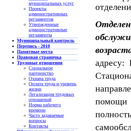
муниципальных услуг
отделени
Проекты
административных
регламентов
Отделен
Утвержденные
административные
обслу
регламенты
Муниципальный контроль
Перепись - 2010
возраст
Памятные места
Правовая страничка
адресу: 
Трудовые отношения
Социальное
Стацион
партнерство
Охрана труда
Оплата труда и уровень
направле
жизни
Легализация трудовых
помощи
отношений
Норма рабочего
времени
полнос
Часто задаваемые
вопросы
самооб
Контакты