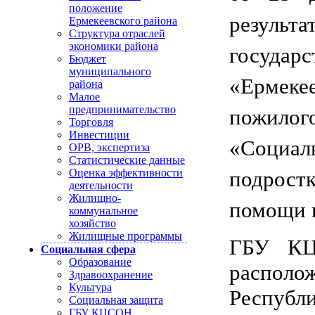
положение
результ
Ермекеевского района
Структура отраслей
экономики района
госуд
Бюджет
муниципального
«Ермек
района
Малое
предпринимательство
пожило
Торговля
Инвестиции
«Соци
ОРВ, экспертиза
Статистические данные
Оценка эффективности
подрос
деятельности
Жилищно-
помощи н
коммунальное
хозяйство
Жилищные программы
ГБУ КЦ
Социальная сфера
Образование
распол
Здравоохранение
Культура
Республ
Социальная защита
ГБУ КЦСОН