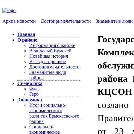
Архив новостей
Достопримечательности
Знаменитые люди 
Главная
Государ
О районе
Информация о районе
Компл
Величавый Ермекей
Новейшая история
Взгляд в прошлое
обслужи
Достопримечательности
Знаменитые люди
района 
района
Символика
Флаг
КЦСОН 
Герб
Экономика
создано
Итоги социально-
экономического
Правите
развития Ермекеевского
района
Социально-
от 23 
экономическое