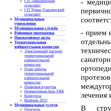
- медиц
СП Тарказинский
сельсовет
первич
СП Усман-Ташлинский
сельсовет
соответс
Муниципальные
учреждения
Муниципальная служба
- прием 
Районные программы
Нормативные акты
отдел
Территориальная
избирательная комиссия
технич
Электронный паспорт
территориальной
санатор
избирательной
комиссии
ортопед
План работы
территориальной
протез
избирательной
комиссии
междуг
Правовая культура
Нормативная база ТИК
лечения 
Конкурсы
Выборы 2015
Муниципальные услуги
В стру
Перечень