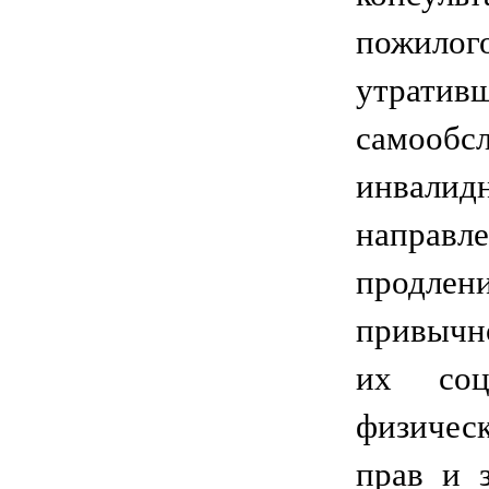
пожило
утра
самообс
инвалид
направл
продле
привычн
их соц
физическ
прав и 