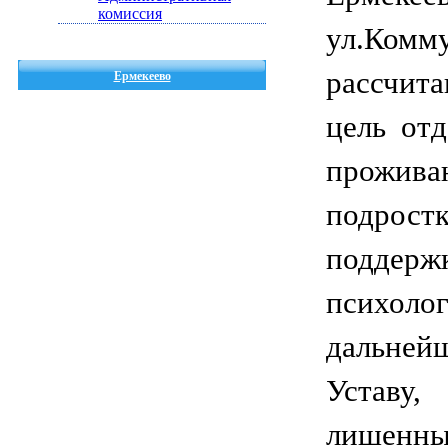
комиссия
ул.Ком
рассчит
Ермекеево
цель от
прожив
подрос
подд
психоло
дальней
Уставу
лишенны