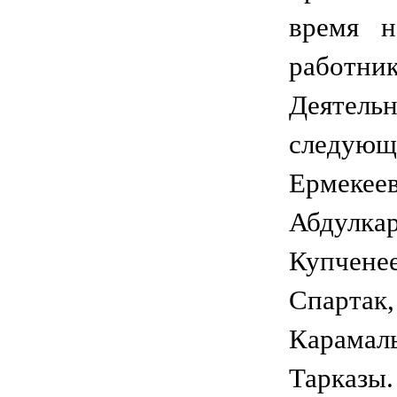
время н
работн
Деятел
следу
Ермеке
Абдулка
Купчене
Спартак
Карамал
Тарказ