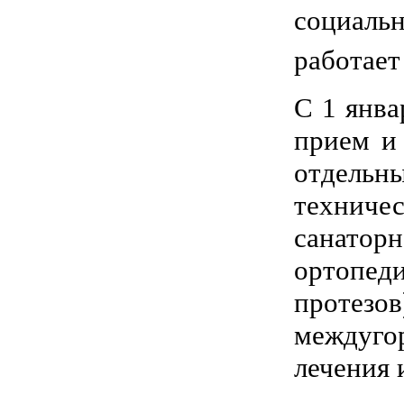
социаль
работает
С 1 янва
прием и
отдел
технич
санатор
ортопед
протез
междуг
лечения 