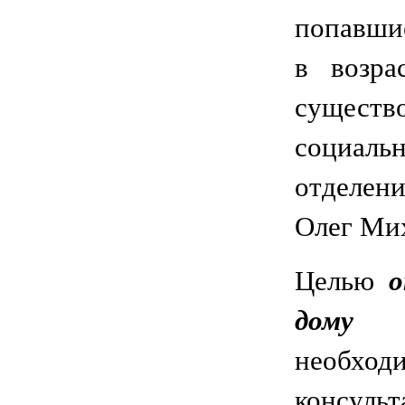
попавши
в возра
существ
социаль
отделен
Олег Ми
Целью
о
дому
необхо
консуль