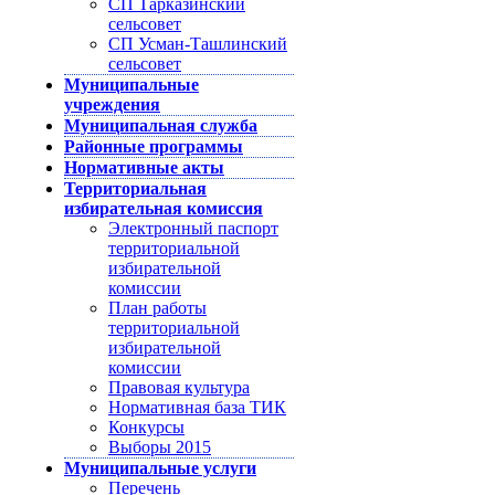
СП Тарказинский
сельсовет
СП Усман-Ташлинский
сельсовет
Муниципальные
учреждения
Муниципальная служба
Районные программы
Нормативные акты
Территориальная
избирательная комиссия
Электронный паспорт
территориальной
избирательной
комиссии
План работы
территориальной
избирательной
комиссии
Правовая культура
Нормативная база ТИК
Конкурсы
Выборы 2015
Муниципальные услуги
Перечень