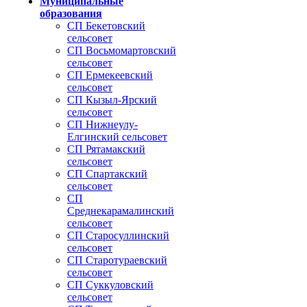
Муниципальные
образования
СП Бекетовский
сельсовет
СП Восьмомартовский
сельсовет
СП Ермекеевский
сельсовет
СП Кызыл-Ярский
сельсовет
СП Нижнеулу-
Елгинский сельсовет
СП Рятамакский
сельсовет
СП Спартакский
сельсовет
СП
Среднекарамалинский
сельсовет
СП Старосуллинский
сельсовет
СП Старотураевский
сельсовет
СП Суккуловский
сельсовет