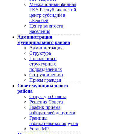
Межрайонный филиал
ГКУ Республиканский
центр субсидий в
г.Белебей
Центр занятости
населения
Администрация
муниципального района
Администрация
Структура
Положения о
структурных
подразделениях
Сотрудничество
Прием граждан
Совет муниципального
района
Структура Совета
Решения Совета
График приема
избирателей депутами
Границы
избирательных округов
Устав МР