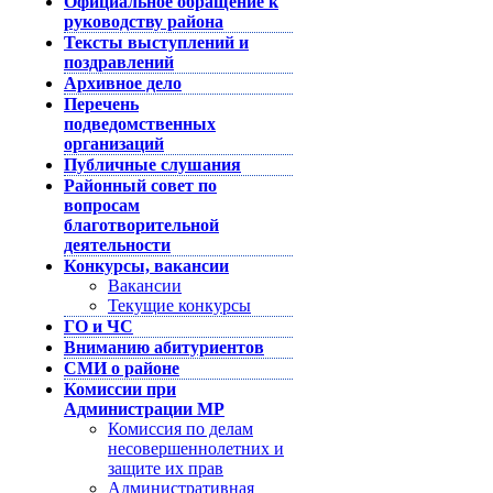
Официальное обращение к
руководству района
Тексты выступлений и
поздравлений
Архивное дело
Перечень
подведомственных
организаций
Публичные слушания
Районный совет по
вопросам
благотворительной
деятельности
Конкурсы, вакансии
Вакансии
Текущие конкурсы
ГО и ЧС
Вниманию абитуриентов
СМИ о районе
Комиссии при
Администрации МР
Комиссия по делам
несовершеннолетних и
защите их прав
Административная