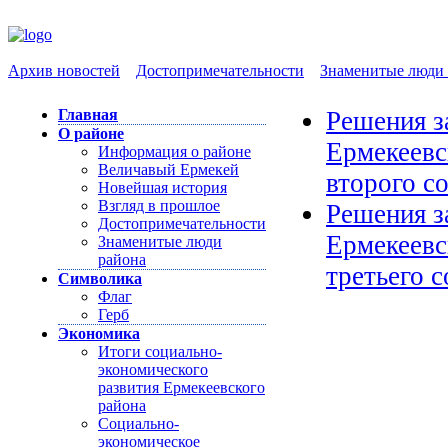
Архив новостей
Достопримечательности
Знаменитые люди 
Главная
Решения з
О районе
Ермекеевс
Информация о районе
Величавый Ермекей
второго с
Новейшая история
Взгляд в прошлое
Решения з
Достопримечательности
Ермекеевс
Знаменитые люди
района
третьего 
Символика
Флаг
Герб
Экономика
Итоги социально-
экономического
развития Ермекеевского
района
Социально-
экономическое