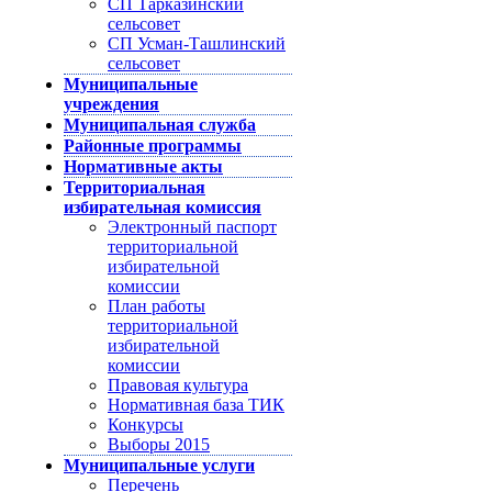
СП Тарказинский
сельсовет
СП Усман-Ташлинский
сельсовет
Муниципальные
учреждения
Муниципальная служба
Районные программы
Нормативные акты
Территориальная
избирательная комиссия
Электронный паспорт
территориальной
избирательной
комиссии
План работы
территориальной
избирательной
комиссии
Правовая культура
Нормативная база ТИК
Конкурсы
Выборы 2015
Муниципальные услуги
Перечень