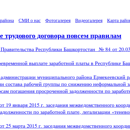
района
СМИ о нас
Фотогалерея
Видеогалерея
Карта райо
 трудового договора повсем правилам
 Правительства Республики Башкортостан № 84 от 20.0
оевременной выплате заработной платы в Республике Ба
администрации муниципального района Ермекеевский ра
ии состава рабочей группы по снижению неформальной 
осам погашения просроченной задолженности по заработн
т 19 января 2015 г. заседания межведомственного коор
задолженности по заработной плате, легализации «тен
т 25 марта 2015 г. заседания межведомственного коорд