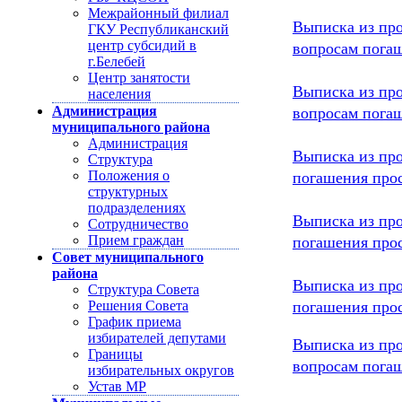
Межрайонный филиал
Выписка из про
ГКУ Республиканский
вопросам погаш
центр субсидий в
г.Белебей
Центр занятости
Выписка из про
населения
вопросам погаш
Администрация
муниципального района
Администрация
Выписка из про
Структура
погашения прос
Положения о
структурных
подразделениях
Выписка из про
Сотрудничество
погашения прос
Прием граждан
Совет муниципального
района
Выписка из про
Структура Совета
погашения прос
Решения Совета
График приема
избирателей депутами
Выписка из про
Границы
вопросам погаш
избирательных округов
Устав МР