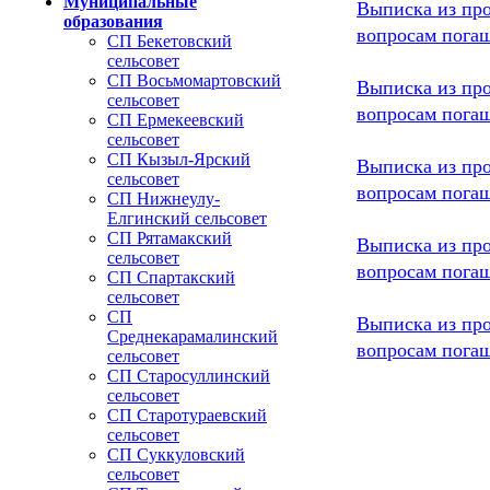
Муниципальные
Выписка из про
образования
вопросам погаш
СП Бекетовский
сельсовет
СП Восьмомартовский
Выписка из про
сельсовет
вопросам погаш
СП Ермекеевский
сельсовет
СП Кызыл-Ярский
Выписка из про
сельсовет
вопросам погаш
СП Нижнеулу-
Елгинский сельсовет
СП Рятамакский
Выписка из про
сельсовет
вопросам погаш
СП Спартакский
сельсовет
СП
Выписка из про
Среднекарамалинский
вопросам погаш
сельсовет
СП Старосуллинский
сельсовет
СП Старотураевский
сельсовет
СП Суккуловский
сельсовет