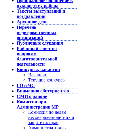
Официальное обращение к
руководству района
Тексты выступлений и
поздравлений
Архивное дело
Перечень
подведомственных
организаций
Публичные слушания
Районный совет по
вопросам
благотворительной
деятельности
Конкурсы, вакансии
Вакансии
Текущие конкурсы
ГО и ЧС
Вниманию абитуриентов
СМИ о районе
Комиссии при
Администрации МР
Комиссия по делам
несовершеннолетних и
защите их прав
Административная