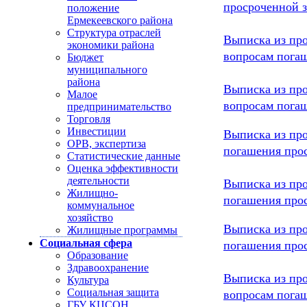
просроченной з
положение
Ермекеевского района
Структура отраслей
Выписка из про
экономики района
вопросам погаш
Бюджет
муниципального
района
Выписка из про
Малое
вопросам погаш
предпринимательство
Торговля
Выписка из про
Инвестиции
ОРВ, экспертиза
погашения прос
Статистические данные
Оценка эффективности
Выписка из про
деятельности
Жилищно-
погашения прос
коммунальное
хозяйство
Выписка из про
Жилищные программы
погашения прос
Социальная сфера
Образование
Здравоохранение
Выписка из про
Культура
вопросам погаш
Социальная защита
ГБУ КЦСОН