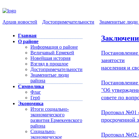
Архив новостей
Достопримечательности
Знаменитые люди 
Главная
Заключение
О районе
Информация о районе
Постановление
Величавый Ермекей
Новейшая история
занятости
Взгляд в прошлое
населения и св
Достопримечательности
Знаменитые люди
района
Постановление 
Символика
"Об утвержден
Флаг
совете по вопр
Герб
Экономика
Итоги социально-
Протокол №01 о
экономического
просроченной 
развития Ермекеевского
района
Социально-
Протокол №02 о
экономическое