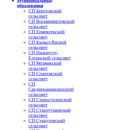
Муниципальные
образования
СП Бекетовский
сельсовет
СП Восьмомартовский
сельсовет
СП Ермекеевский
сельсовет
СП Кызыл-Ярский
сельсовет
СП Нижнеулу-
Елгинский сельсовет
СП Рятамакский
сельсовет
СП Спартакский
сельсовет
СП
Среднекарамалинский
сельсовет
СП Старосуллинский
сельсовет
СП Старотураевский
сельсовет
СП Суккуловский
сельсовет