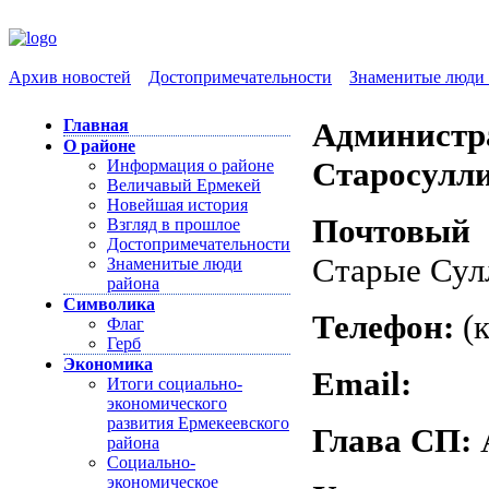
Архив новостей
Достопримечательности
Знаменитые люди 
Главная
Админис
О районе
Старосулли
Информация о районе
Величавый Ермекей
Новейшая история
Почтовый 
Взгляд в прошлое
Достопримечательности
Старые Сулл
Знаменитые люди
района
Символика
Телефон:
(к
Флаг
Герб
Экономика
Email:
Итоги социально-
экономического
развития Ермекеевского
Глава СП:
А
района
Социально-
экономическое