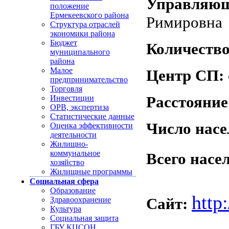
Управляю
положение
Ермекеевского района
Римировна
Структура отраслей
экономики района
Бюджет
Количество
муниципального
района
Малое
Центр СП:
предпринимательство
Торговля
Расстояние
Инвестиции
ОРВ, экспертиза
Статистические данные
Число насе
Оценка эффективности
деятельности
Жилищно-
коммунальное
Всего насе
хозяйство
Жилищные программы
Социальная сфера
Образование
http:
Сайт:
Здравоохранение
Культура
Социальная защита
ГБУ КЦСОН