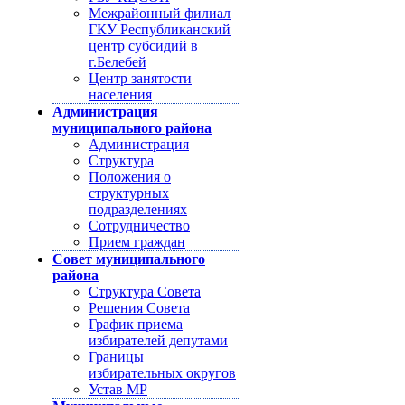
Межрайонный филиал
ГКУ Республиканский
центр субсидий в
г.Белебей
Центр занятости
населения
Администрация
муниципального района
Администрация
Структура
Положения о
структурных
подразделениях
Сотрудничество
Прием граждан
Совет муниципального
района
Структура Совета
Решения Совета
График приема
избирателей депутами
Границы
избирательных округов
Устав МР