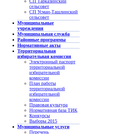
СП Тарказинский
сельсовет
СП Усман-Ташлинский
сельсовет
Муниципальные
учреждения
Муниципальная служба
Районные программы
Нормативные акты
Территориальная
избирательная комиссия
Электронный паспорт
территориальной
избирательной
комиссии
План работы
территориальной
избирательной
комиссии
Правовая культура
Нормативная база ТИК
Конкурсы
Выборы 2015
Муниципальные услуги
Перечень