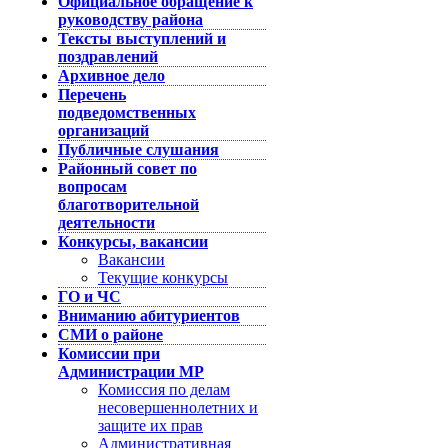
Официальное обращение к
руководству района
Тексты выступлений и
поздравлений
Архивное дело
Перечень
подведомственных
организаций
Публичные слушания
Районный совет по
вопросам
благотворительной
деятельности
Конкурсы, вакансии
Вакансии
Текущие конкурсы
ГО и ЧС
Вниманию абитуриентов
СМИ о районе
Комиссии при
Администрации МР
Комиссия по делам
несовершеннолетних и
защите их прав
Административная