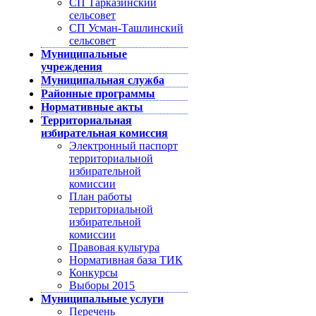
СП Тарказинский
сельсовет
СП Усман-Ташлинский
сельсовет
Муниципальные
учреждения
Муниципальная служба
Районные программы
Нормативные акты
Территориальная
избирательная комиссия
Электронный паспорт
территориальной
избирательной
комиссии
План работы
территориальной
избирательной
комиссии
Правовая культура
Нормативная база ТИК
Конкурсы
Выборы 2015
Муниципальные услуги
Перечень