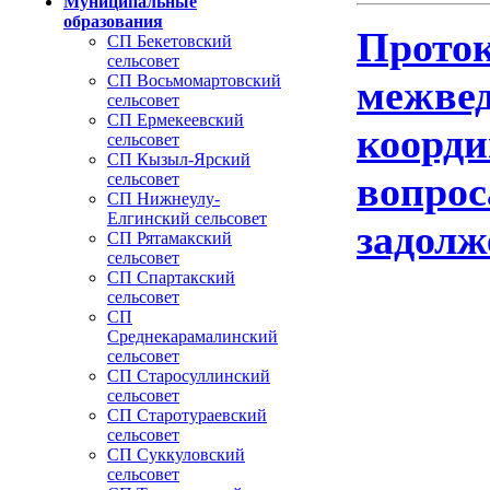
Муниципальные
образования
Проток
СП Бекетовский
сельсовет
СП Восьмомартовский
межвед
сельсовет
СП Ермекеевский
коорди
сельсовет
СП Кызыл-Ярский
вопрос
сельсовет
СП Нижнеулу-
Елгинский сельсовет
задолж
СП Рятамакский
сельсовет
СП Спартакский
сельсовет
СП
Среднекарамалинский
сельсовет
СП Старосуллинский
сельсовет
СП Старотураевский
сельсовет
СП Суккуловский
сельсовет