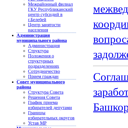
межвед
Межрайонный филиал
ГКУ Республиканский
центр субсидий в
коорди
г.Белебей
Центр занятости
населения
вопрос
Администрация
муниципального района
Администрация
задолж
Структура
Положения о
структурных
подразделениях
Соглаш
Сотрудничество
Прием граждан
Совет муниципального
зарабо
района
Структура Совета
Решения Совета
Башкор
График приема
избирателей депутами
Границы
избирательных округов
Устав МР