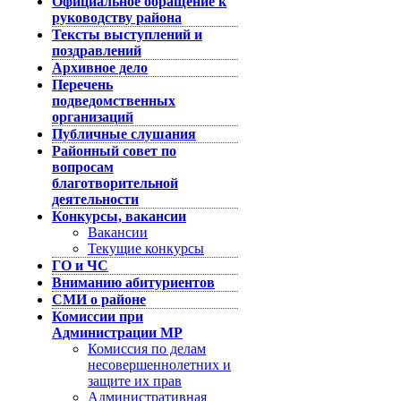
Официальное обращение к
руководству района
Тексты выступлений и
поздравлений
Архивное дело
Перечень
подведомственных
организаций
Публичные слушания
Районный совет по
вопросам
благотворительной
деятельности
Конкурсы, вакансии
Вакансии
Текущие конкурсы
ГО и ЧС
Вниманию абитуриентов
СМИ о районе
Комиссии при
Администрации МР
Комиссия по делам
несовершеннолетних и
защите их прав
Административная