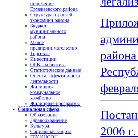
легали
положение
Ермекеевского района
Структура отраслей
Прилож
экономики района
Бюджет
муниципального
админи
района
Малое
предпринимательство
района
Торговля
Инвестиции
ОРВ, экспертиза
Респуб
Статистические данные
Оценка эффективности
деятельности
феврал
Жилищно-
коммунальное
хозяйство
Жилищные программы
Постан
Социальная сфера
Образование
Здравоохранение
2006 г.
Культура
Социальная защита
ГБУ КЦСОН