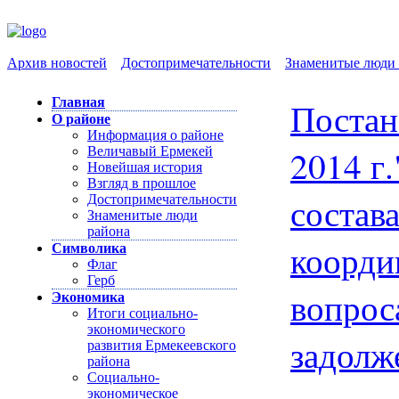
Архив новостей
Достопримечательности
Знаменитые люди 
Главная
Постан
О районе
Информация о районе
2014 г
Величавый Ермекей
Новейшая история
Взгляд в прошлое
с
остав
Достопримечательности
Знаменитые люди
района
коорди
Символика
Флаг
Герб
вопрос
Экономика
Итоги социально-
экономического
задолж
развития Ермекеевского
района
Социально-
экономическое