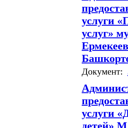
предост
услуги «
услуг» м
Ермекеев
Башкорт
Документ:
Админист
предост
услуги «
детей» М