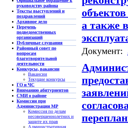
реконстр
Официальное обращение к
руководству района
объектов
Тексты выступлений и
поздравлений
Архивное дело
а также 
Перечень
подведомственных
эксплуат
организаций
Публичные слушания
Районный совет по
Документ:
вопросам
благотворительной
деятельности
Админис
Конкурсы, вакансии
Вакансии
предост
Текущие конкурсы
ГО и ЧС
заявлени
Вниманию абитуриентов
СМИ о районе
Комиссии при
согласов
Администрации МР
Комиссия по делам
перепла
несовершеннолетних и
защите их прав
Административная