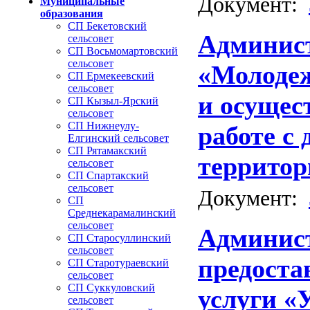
Документ:
Муниципальные
образования
СП Бекетовский
Админис
сельсовет
СП Восьмомартовский
сельсовет
«Молодеж
СП Ермекеевский
сельсовет
и осущес
СП Кызыл-Ярский
сельсовет
СП Нижнеулу-
работе с
Елгинский сельсовет
СП Рятамакский
территор
сельсовет
СП Спартакский
сельсовет
Документ:
СП
Среднекарамалинский
сельсовет
Админис
СП Старосуллинский
сельсовет
предоста
СП Старотураевский
сельсовет
СП Суккуловский
услуги «
сельсовет