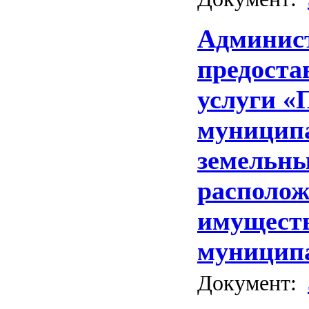
Админис
предоста
услуги «
муниципа
земельны
располо
имуществ
муниципа
Документ: