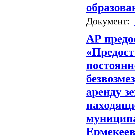
образова
Документ:
АР пред
«Предост
постоянн
безвозме
аренду з
находящи
муниципа
Ермекеев