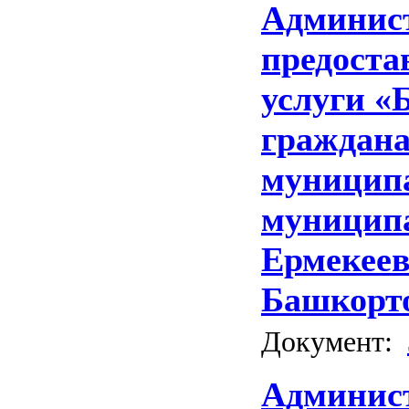
Админист
предост
услуги «
граждан
муницип
муниципа
Ермекеев
Башкорт
Документ:
Админист