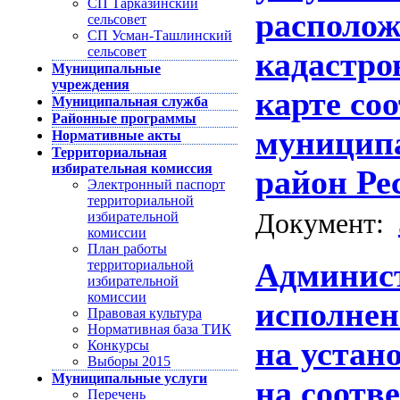
СП Тарказинский
располож
сельсовет
СП Усман-Ташлинский
сельсовет
кадастро
Муниципальные
учреждения
карте со
Муниципальная служба
Районные программы
муниципа
Нормативные акты
Территориальная
избирательная комиссия
район Ре
Электронный паспорт
территориальной
Документ:
избирательной
комиссии
План работы
Админист
территориальной
избирательной
комиссии
исполне
Правовая культура
Нормативная база ТИК
на устан
Конкурсы
Выборы 2015
Муниципальные услуги
на соотв
Перечень