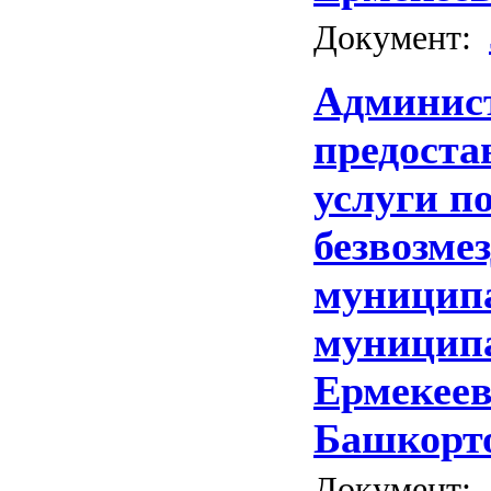
Документ:
Админис
предоста
услуги по
безвозме
муницип
муниципа
Ермекеев
Башкорт
Документ: