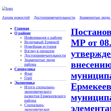
Архив новостей
Достопримечательности
Знаменитые люди 
Главная
Постанов
О районе
Информация о районе
МР от 08
Величавый Ермекей
Новейшая история
утвержде
Взгляд в прошлое
Достопримечательности
Знаменитые люди
внесению
района
Символика
муницип
Флаг
Герб
Экономика
Ермекеев
Итоги социально-
экономического
муницип
развития Ермекеевского
района
Социально-
элемента
экономическое