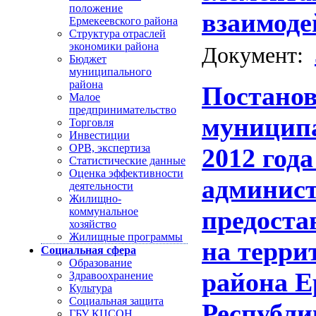
положение
взаимоде
Ермекеевского района
Структура отраслей
экономики района
Документ:
Бюджет
муниципального
района
Постанов
Малое
предпринимательство
муниципа
Торговля
Инвестиции
ОРВ, экспертиза
2012 год
Статистические данные
Оценка эффективности
админист
деятельности
Жилищно-
коммунальное
предоста
хозяйство
Жилищные программы
на терри
Социальная сфера
Образование
района Е
Здравоохранение
Культура
Социальная защита
Республи
ГБУ КЦСОН