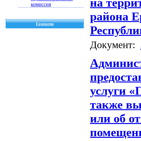
на терри
комиссия
района Е
Ермекеево
Республи
Документ:
Админист
предост
услуги «
также вы
или об о
помещени