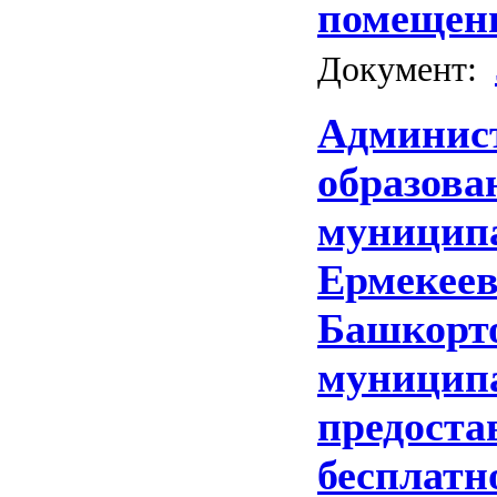
помещени
Документ:
Админист
образова
муниципа
Ермекеев
Башкорто
муниципа
предоста
бесплатн