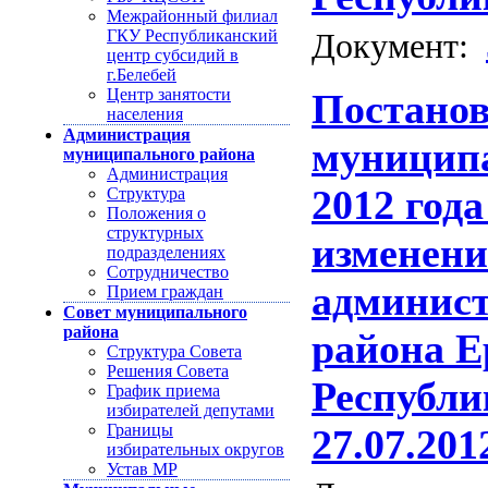
Межрайонный филиал
ГКУ Республиканский
Документ:
центр субсидий в
г.Белебей
Центр занятости
Постанов
населения
Администрация
муниципа
муниципального района
Администрация
2012 год
Структура
Положения о
структурных
изменени
подразделениях
Сотрудничество
админис
Прием граждан
Совет муниципального
района
района Е
Структура Совета
Решения Совета
Республи
График приема
избирателей депутами
Границы
27.07.201
избирательных округов
Устав МР