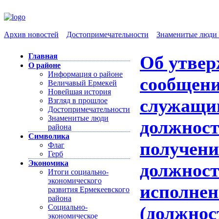
Архив новостей
Достопримечательности
Знаменитые люди 
Главная
Об утвер
О районе
Информация о районе
сообщен
Величавый Ермекей
Новейшая история
служащи
Взгляд в прошлое
Достопримечательности
Знаменитые люди
должност
района
Символика
получени
Флаг
Герб
Экономика
должнос
Итоги социально-
экономического
исполнен
развития Ермекеевского
района
Социально-
(должнос
экономическое