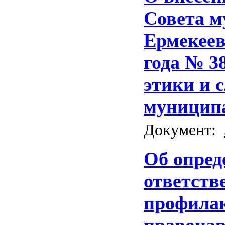
Совета м
Ермекеев
года № 3
этики и 
муницип
Документ:
Об опред
ответств
профила