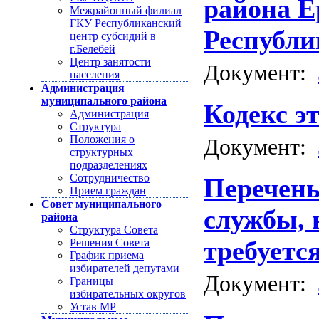
района Е
Межрайонный филиал
ГКУ Республиканский
Республи
центр субсидий в
г.Белебей
Центр занятости
Документ:
населения
Администрация
муниципального района
Кодекс э
Администрация
Структура
Положения о
Документ:
структурных
подразделениях
Сотрудничество
Перечень
Прием граждан
Совет муниципального
службы, 
района
Структура Совета
требуетс
Решения Совета
График приема
избирателей депутами
Документ:
Границы
избирательных округов
Устав МР