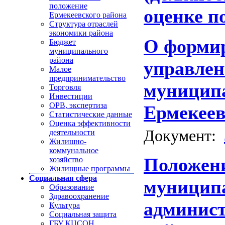
положение
оценке п
Ермекеевского района
Структура отраслей
экономики района
О формир
Бюджет
муниципального
района
управлен
Малое
предпринимательство
муниципа
Торговля
Инвестиции
ОРВ, экспертиза
Ермекеев
Статистические данные
Оценка эффективности
Документ:
деятельности
Жилищно-
коммунальное
Положени
хозяйство
Жилищные программы
Социальная сфера
муницип
Образование
Здравоохранение
админис
Культура
Социальная защита
ГБУ КЦСОН