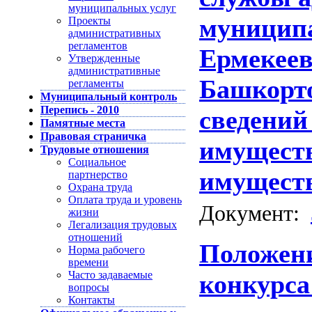
муниципальных услуг
муниципа
Проекты
административных
регламентов
Ермекеев
Утвержденные
административные
Башкорто
регламенты
Муниципальный контроль
Перепись - 2010
сведений 
Памятные места
Правовая страничка
имуществ
Трудовые отношения
Социальное
имуществ
партнерство
Охрана труда
Оплата труда и уровень
Документ:
жизни
Легализация трудовых
отношений
Положени
Норма рабочего
времени
Часто задаваемые
конкурса
вопросы
Контакты