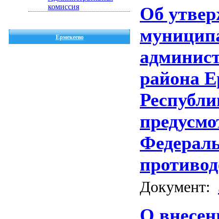
комиссия
Об утвер
муницип
Ермекеево
админис
района Е
Республи
предусмо
Федераль
противод
Документ:
О внесен