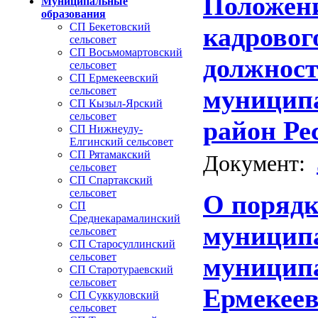
Положени
Муниципальные
образования
СП Бекетовский
кадровог
сельсовет
СП Восьмомартовский
должност
сельсовет
СП Ермекеевский
сельсовет
муниципа
СП Кызыл-Ярский
сельсовет
район Ре
СП Нижнеулу-
Елгинский сельсовет
СП Рятамакский
Документ:
сельсовет
СП Спартакский
сельсовет
О порядк
СП
Среднекарамалинский
муницип
сельсовет
СП Старосуллинский
сельсовет
муниципа
СП Старотураевский
сельсовет
Ермекеев
СП Суккуловский
сельсовет