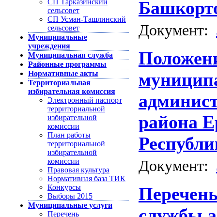
СП Тарказинский
Башкорт
сельсовет
СП Усман-Ташлинский
Документ:
сельсовет
Муниципальные
учреждения
Положени
Муниципальная служба
Районные программы
Нормативные акты
муницип
Территориальная
избирательная комиссия
админис
Электронный паспорт
территориальной
района Е
избирательной
комиссии
План работы
Республи
территориальной
избирательной
комиссии
Документ:
Правовая культура
Нормативная база ТИК
Конкурсы
Перечень
Выборы 2015
Муниципальные услуги
службы 
Перечень