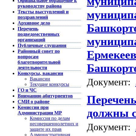
муницип
Официальное обращение к
руководству района
муницип
Тексты выступлений и
поздравлений
Архивное дело
Башкорто
Перечень
подведомственных
муниципа
организаций
Публичные слушания
Ермекеев
Районный совет по
вопросам
благотворительной
Башкорт
деятельности
Конкурсы, вакансии
Вакансии
Документ:
Текущие конкурсы
ГО и ЧС
Вниманию абитуриентов
Перечень
СМИ о районе
Комиссии при
должны с
Администрации МР
Комиссия по делам
несовершеннолетних и
Документ:
защите их прав
Административная