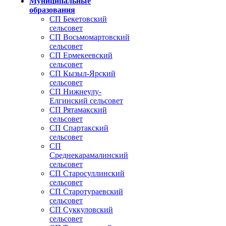
Муниципальные
образования
СП Бекетовский
сельсовет
СП Восьмомартовский
сельсовет
СП Ермекеевский
сельсовет
СП Кызыл-Ярский
сельсовет
СП Нижнеулу-
Елгинский сельсовет
СП Рятамакский
сельсовет
СП Спартакский
сельсовет
СП
Среднекарамалинский
сельсовет
СП Старосуллинский
сельсовет
СП Старотураевский
сельсовет
СП Суккуловский
сельсовет