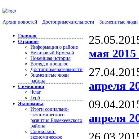
Архив новостей
Достопримечательности
Знаменитые люди 
Главная
25.05.201
О районе
Информация о районе
мая 2015 
Величавый Ермекей
Новейшая история
Взгляд в прошлое
27.04.201
Достопримечательности
Знаменитые люди
района
апреля 20
Символика
Флаг
Герб
09.04.201
Экономика
Итоги социально-
апреля 20
экономического
развития Ермекеевского
района
Социально-
26.03.201
экономическое