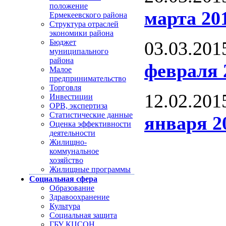
положение
марта 20
Ермекеевского района
Структура отраслей
экономики района
Бюджет
03.03.201
муниципального
района
февраля 
Малое
предпринимательство
Торговля
12.02.201
Инвестиции
ОРВ, экспертиза
Статистические данные
января 2
Оценка эффективности
деятельности
Жилищно-
коммунальное
хозяйство
Жилищные программы
Социальная сфера
Образование
Здравоохранение
Культура
Социальная защита
ГБУ КЦСОН