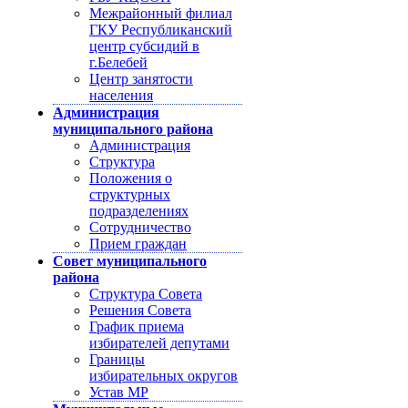
Межрайонный филиал
ГКУ Республиканский
центр субсидий в
г.Белебей
Центр занятости
населения
Администрация
муниципального района
Администрация
Структура
Положения о
структурных
подразделениях
Сотрудничество
Прием граждан
Совет муниципального
района
Структура Совета
Решения Совета
График приема
избирателей депутами
Границы
избирательных округов
Устав МР