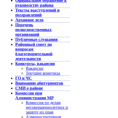
Официальное обращение к
руководству района
Тексты выступлений и
поздравлений
Архивное дело
Перечень
подведомственных
организаций
Публичные слушания
Районный совет по
вопросам
благотворительной
деятельности
Конкурсы, вакансии
Вакансии
Текущие конкурсы
ГО и ЧС
Вниманию абитуриентов
СМИ о районе
Комиссии при
Администрации МР
Комиссия по делам
несовершеннолетних и
защите их прав
Административная