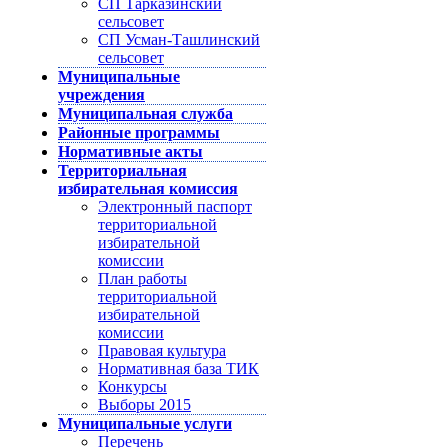
СП Тарказинский
сельсовет
СП Усман-Ташлинский
сельсовет
Муниципальные
учреждения
Муниципальная служба
Районные программы
Нормативные акты
Территориальная
избирательная комиссия
Электронный паспорт
территориальной
избирательной
комиссии
План работы
территориальной
избирательной
комиссии
Правовая культура
Нормативная база ТИК
Конкурсы
Выборы 2015
Муниципальные услуги
Перечень