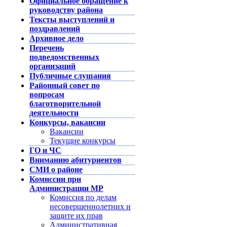
Официальное обращение к
руководству района
Тексты выступлений и
поздравлений
Архивное дело
Перечень
подведомственных
организаций
Публичные слушания
Районный совет по
вопросам
благотворительной
деятельности
Конкурсы, вакансии
Вакансии
Текущие конкурсы
ГО и ЧС
Вниманию абитуриентов
СМИ о районе
Комиссии при
Администрации МР
Комиссия по делам
несовершеннолетних и
защите их прав
Административная