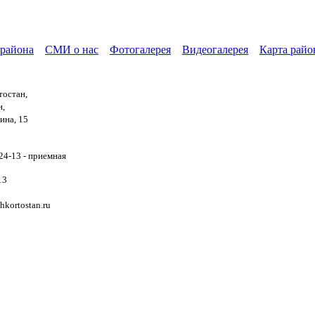
района
СМИ о нас
Фотогалерея
Видеогалерея
Карта райо
тостан,
н,
ина, 15
24-13 - приемная
13
kortostan.ru