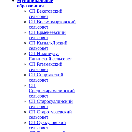
Муниципальные
образования
СП Бекетовский
сельсовет
СП Восьмомартовский
сельсовет
СП Ермекеевский
сельсовет
СП Кызыл-Ярский
сельсовет
СП Нижнеулу-
Елгинский сельсовет
СП Рятамакский
сельсовет
СП Спартакский
сельсовет
СП
Среднекарамалинский
сельсовет
СП Старосуллинский
сельсовет
СП Старотураевский
сельсовет
СП Суккуловский
сельсовет