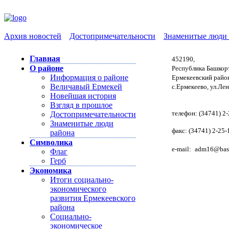
Архив новостей
Достопримечательности
Знаменитые люди 
Главная
452190,
О районе
Республика Башкор
Информация о районе
Ермекеевский райо
Величавый Ермекей
с.Ермекеево, ул.Лен
Новейшая история
Взгляд в прошлое
телефон: (34741) 2-
Достопримечательности
Знаменитые люди
факс: (34741) 2-25-
района
Символика
e-mail:
adm16@bash
Флаг
Герб
Экономика
Итоги социально-
экономического
развития Ермекеевского
района
Социально-
экономическое