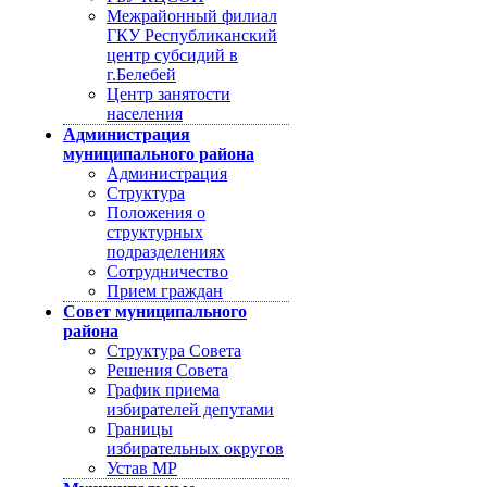
Межрайонный филиал
ГКУ Республиканский
центр субсидий в
г.Белебей
Центр занятости
населения
Администрация
муниципального района
Администрация
Структура
Положения о
структурных
подразделениях
Сотрудничество
Прием граждан
Совет муниципального
района
Структура Совета
Решения Совета
График приема
избирателей депутами
Границы
избирательных округов
Устав МР