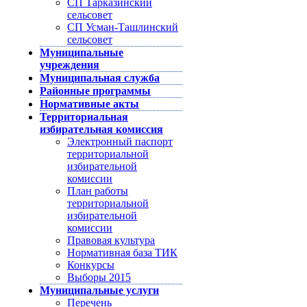
СП Тарказинский
сельсовет
СП Усман-Ташлинский
сельсовет
Муниципальные
учреждения
Муниципальная служба
Районные программы
Нормативные акты
Территориальная
избирательная комиссия
Электронный паспорт
территориальной
избирательной
комиссии
План работы
территориальной
избирательной
комиссии
Правовая культура
Нормативная база ТИК
Конкурсы
Выборы 2015
Муниципальные услуги
Перечень