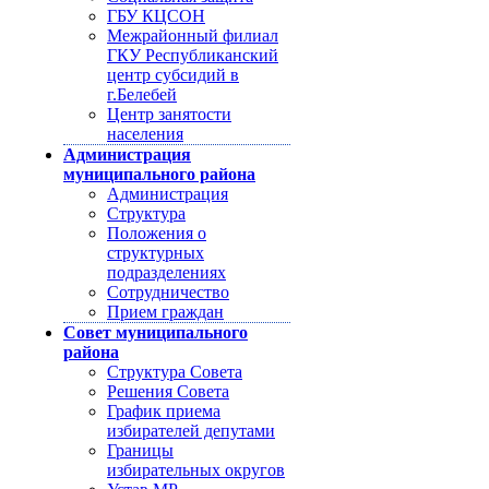
ГБУ КЦСОН
Межрайонный филиал
ГКУ Республиканский
центр субсидий в
г.Белебей
Центр занятости
населения
Администрация
муниципального района
Администрация
Структура
Положения о
структурных
подразделениях
Сотрудничество
Прием граждан
Совет муниципального
района
Структура Совета
Решения Совета
График приема
избирателей депутами
Границы
избирательных округов