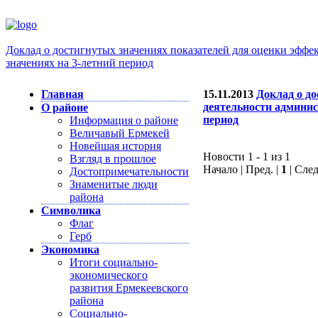
Доклад о достигнутых значениях показателей для оценки эффе
значениях на 3-летний период
Главная
15.11.2013
Доклад о д
деятельности админис
О районе
период
Информация о районе
Величавый Ермекей
Новейшая история
Новости 1 - 1 из 1
Взгляд в прошлое
Начало | Пред. |
1
| След
Достопримечательности
Знаменитые люди
района
Символика
Флаг
Герб
Экономика
Итоги социально-
экономического
развития Ермекеевского
района
Социально-