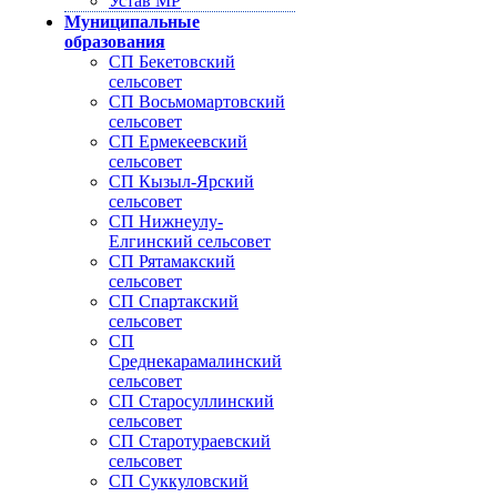
Устав МР
Муниципальные
образования
СП Бекетовский
сельсовет
СП Восьмомартовский
сельсовет
СП Ермекеевский
сельсовет
СП Кызыл-Ярский
сельсовет
СП Нижнеулу-
Елгинский сельсовет
СП Рятамакский
сельсовет
СП Спартакский
сельсовет
СП
Среднекарамалинский
сельсовет
СП Старосуллинский
сельсовет
СП Старотураевский
сельсовет
СП Суккуловский