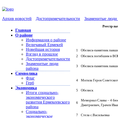
Архив новостей
Достопримечательности
Знаменитые люди 
Реестр па
Главная
О районе
Информация о районе
Величавый Ермекей
Новейшая история
1
Обелиск-памятник павши
Взгляд в прошлое
2
Обелиск погибшим в ВОВ
Достопримечательности
Знаменитые люди
3
Обелиск-памятник павши
района
Символика
Флаг
4
Могила Героя Советског
Герб
Экономика
5
Обелиск
Итоги социально-
экономического
Мемориал Славы – 4 бюс
развития Ермекеевского
6
Дмитриевич, Грачев Ива
района
Социально-
7
Стела с.Васильевка
экономическое