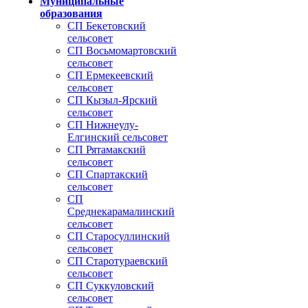
Муниципальные
образования
СП Бекетовский
сельсовет
СП Восьмомартовский
сельсовет
СП Ермекеевский
сельсовет
СП Кызыл-Ярский
сельсовет
СП Нижнеулу-
Елгинский сельсовет
СП Рятамакский
сельсовет
СП Спартакский
сельсовет
СП
Среднекарамалинский
сельсовет
СП Старосуллинский
сельсовет
СП Старотураевский
сельсовет
СП Суккуловский
сельсовет