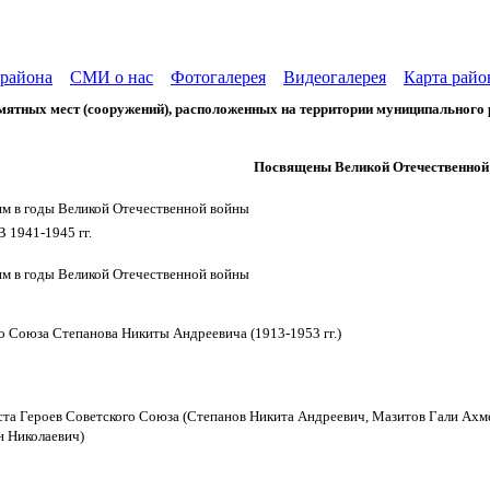
района
СМИ о нас
Фотогалерея
Видеогалерея
Карта райо
мятных мест (сооружений),
расположенных на территории муниципального 
Посвящены Великой Отечественной
м в годы Великой Отечественной войны
 1941-1945 гг.
м в годы Великой Отечественной войны
о Союза Степанова Никиты Андреевича (1913-1953 гг.)
та Героев Советского Союза (Степанов Никита Андреевич, Мазитов Гали Ахм
н Николаевич)