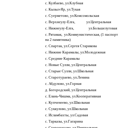
с. Кулбаево, ул.Клубная
с. Кызыл-Яр, ул.Тукая
с. Суерметово, ул.Комсомольская
с. Верхнеулу-Елга, ул.Центральная
с. Нижнеулу-Елга, ул.Большелуговая
с. Рятамак, ул.Коммунистическая, (1 паспорт
на 2 памятника)
с. Спартак, ул.Сергея Старикова
с. Нижние Карамалы, ул.Молодежная
с. Средние Карамалы
с. Новые Сулли, ул.Центральная
с. Старые Сулли, ул.Школьная
с. Старотураево, ул.Ленина
с. Абдулово, ул.Горная
д. Богородский, ул.Центральная
с. Елань-Чишма, ул.Кооперативная
с. Купченеево, ул.Школьная
с. Суккулово, ул.Школьная
с. Исламбахты, ул.Садовая
с. Тарказы, ул.Гагарина
с. Старошахово, ул.Центральная