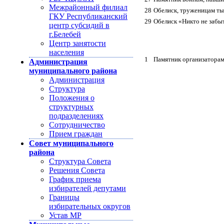
Межрайонный филиал
28
Обелиск, труженицам ты
ГКУ Республиканский
29
Обелиск «Никто не забыт
центр субсидий в
г.Белебей
Центр занятости
населения
1
Памятник организаторам
Администрация
муниципального района
Администрация
Структура
Положения о
структурных
подразделениях
Сотрудничество
Прием граждан
Совет муниципального
района
Структура Совета
Решения Совета
График приема
избирателей депутами
Границы
избирательных округов
Устав МР