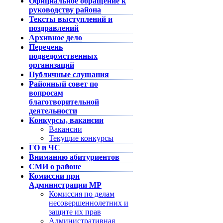
Официальное обращение к
руководству района
Тексты выступлений и
поздравлений
Архивное дело
Перечень
подведомственных
организаций
Публичные слушания
Районный совет по
вопросам
благотворительной
деятельности
Конкурсы, вакансии
Вакансии
Текущие конкурсы
ГО и ЧС
Вниманию абитуриентов
СМИ о районе
Комиссии при
Администрации МР
Комиссия по делам
несовершеннолетних и
защите их прав
Административная