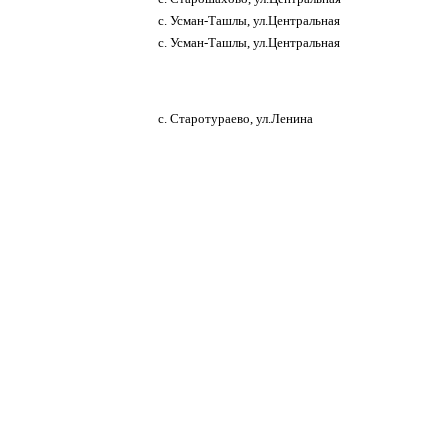
с. Усман-Ташлы, ул.Центральная
с. Усман-Ташлы, ул.Центральная
с. Старотураево, ул.Ленина