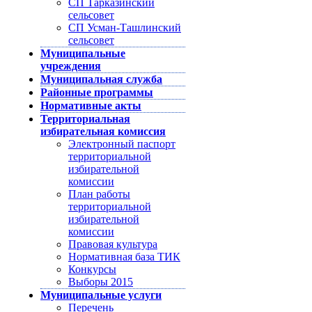
СП Тарказинский
сельсовет
СП Усман-Ташлинский
сельсовет
Муниципальные
учреждения
Муниципальная служба
Районные программы
Нормативные акты
Территориальная
избирательная комиссия
Электронный паспорт
территориальной
избирательной
комиссии
План работы
территориальной
избирательной
комиссии
Правовая культура
Нормативная база ТИК
Конкурсы
Выборы 2015
Муниципальные услуги
Перечень