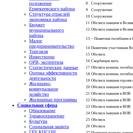
положение
8
Сооружение
Ермекеевского района
9
Сооружение
Структура отраслей
10
Сооружение
экономики района
11
Обелиск павшим в Велик
Бюджет
12
Обелиск павшим в Велик
муниципального
района
13
– Памятник погибшим в 
Малое
предпринимательство
14
Памятник участникам Ве
Торговля
15
Обелиск
Инвестиции
16
Скорбящая мать
ОРВ, экспертиза
Статистические данные
17
Обелиск воинам, погибш
Оценка эффективности
18
Обелиск воинам, погибш
деятельности
19
Обелиск павшим героям в
Жилищно-
20
Обелиск павшим героям в
коммунальное
21
Обелиск павшим в ВОВ
хозяйство
Жилищные программы
22
Обелиск павшим в ВОВ
Социальная сфера
23
Обелиск павшим в ВОВ
Образование
24
Обелиск павшим в ВОВ
Здравоохранение
25
Обелиск
Культура
26
Обелиск
Социальная защита
ГБУ КЦСОН
27
Памятник воинам, павши