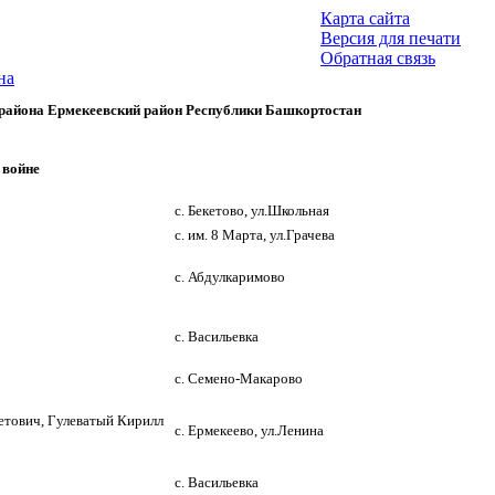
Карта сайта
Версия для печати
Обратная связь
на
района
Ермекеевский район Республики Башкортостан
 войне
с. Бекетово, ул.Школьная
с. им. 8 Марта, ул.Грачева
с. Абдулкаримово
с. Васильевка
с. Семено-Макарово
етович, Гулеватый Кирилл
с. Ермекеево, ул.Ленина
с. Васильевка