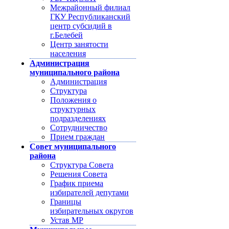
Межрайонный филиал
ГКУ Республиканский
центр субсидий в
г.Белебей
Центр занятости
населения
Администрация
муниципального района
Администрация
Структура
Положения о
структурных
подразделениях
Сотрудничество
Прием граждан
Совет муниципального
района
Структура Совета
Решения Совета
График приема
избирателей депутами
Границы
избирательных округов
Устав МР