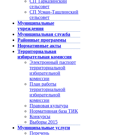
СП Тарказинский
сельсовет
СП Усман-Ташлинский
сельсовет
Муниципальные
учреждения
Муниципальная служба
Районные программы
Нормативные акты
Территориальная
избирательная комиссия
Электронный паспорт
территориальной
избирательной
комиссии
План работы
территориальной
избирательной
комиссии
Правовая культура
Нормативная база ТИК
Конкурсы
Выборы 2015
Муниципальные услуги
Перечень