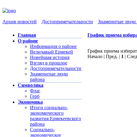
Архив новостей
Достопримечательности
Знаменитые люди 
Главная
График приема избир
О районе
Информация о районе
График приема избирате
Величавый Ермекей
Начало | Пред. |
1
| След
Новейшая история
Взгляд в прошлое
Достопримечательности
Знаменитые люди
района
Символика
Флаг
Герб
Экономика
Итоги социально-
экономического
развития Ермекеевского
района
Социально-
экономическое