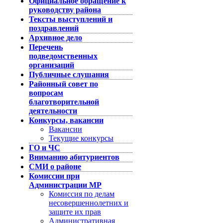
Официальное обращение к
руководству района
Тексты выступлений и
поздравлений
Архивное дело
Перечень
подведомственных
организаций
Публичные слушания
Районный совет по
вопросам
благотворительной
деятельности
Конкурсы, вакансии
Вакансии
Текущие конкурсы
ГО и ЧС
Вниманию абитуриентов
СМИ о районе
Комиссии при
Администрации МР
Комиссия по делам
несовершеннолетних и
защите их прав
Административная