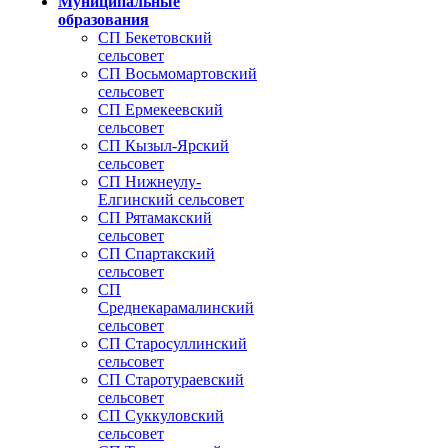
Муниципальные
образования
СП Бекетовский
сельсовет
СП Восьмомартовский
сельсовет
СП Ермекеевский
сельсовет
СП Кызыл-Ярский
сельсовет
СП Нижнеулу-
Елгинский сельсовет
СП Рятамакский
сельсовет
СП Спартакский
сельсовет
СП
Среднекарамалинский
сельсовет
СП Старосуллинский
сельсовет
СП Старотураевский
сельсовет
СП Суккуловский
сельсовет