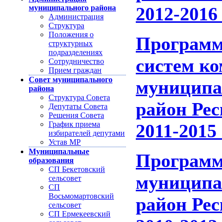
муниципального района
2012-2016
Администрация
Структура
Положения о
Программ
структурных
подразделениях
систем к
Сотрудничество
Прием граждан
Совет муниципального
муниципа
района
Структура Совета
район Ре
Депутаты Совета
Решения Совета
График приема
2011-2015
избирателей депутами
Устав МР
Муниципальные
Программ
образования
СП Бекетовский
муниципа
сельсовет
СП
Восьмомартовский
район Ре
сельсовет
СП Ермекеевский