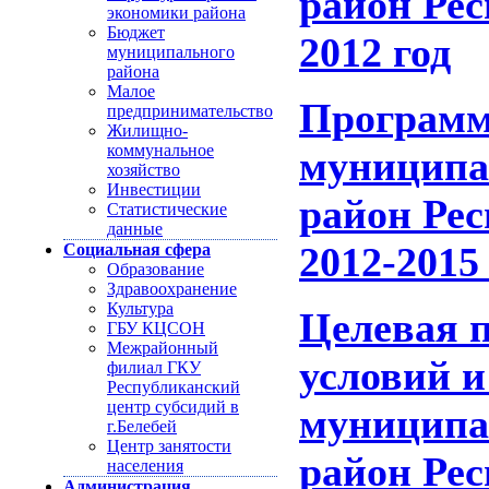
район Ре
экономики района
Бюджет
2012 год
муниципального
района
Малое
Программ
предпринимательство
Жилищно-
коммунальное
муниципа
хозяйство
Инвестиции
район Ре
Статистические
данные
2012-2015
Социальная сфера
Образование
Здравоохранение
Культура
Целевая 
ГБУ КЦСОН
Межрайонный
условий и
филиал ГКУ
Республиканский
центр субсидий в
муниципа
г.Белебей
Центр занятости
район Ре
населения
Администрация