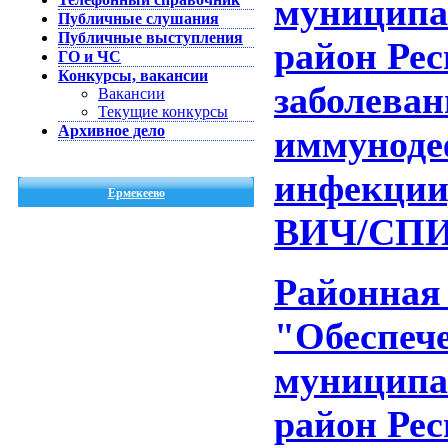
муниципа
Публичные слушания
Публичные выступления
район Ре
ГО и ЧС
Конкурсы, вакансии
заболеван
Вакансии
Текущие конкурсы
Архивное дело
иммуноде
инфекции)
Ермекеево
ВИЧ/СП
Районная
"Обеспеч
муниципа
район Ре