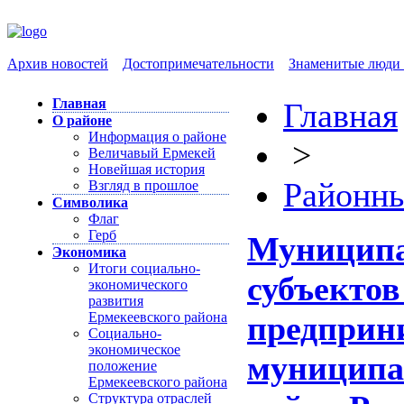
Архив новостей
Достопримечательности
Знаменитые люди 
Главная
Главная
О районе
Информация о районе
>
Величавый Ермекей
Новейшая история
Районн
Взгляд в прошлое
Символика
Флаг
Герб
Муниципа
Экономика
Итоги социально-
субъектов
экономического
развития
Ермекеевского района
предприн
Социально-
экономическое
муниципа
положение
Ермекеевского района
Структура отраслей