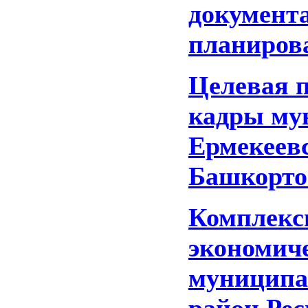
документ
планирова
Целевая 
кадры му
Ермекеев
Башкортос
Комплекс
экономиче
муниципа