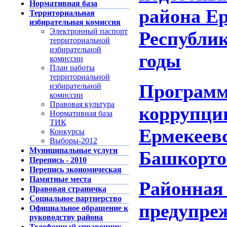
Нормативная база
района Е
Территориальная
избирательная комиссия
Электронный паспорт
Республик
территориальной
избирательной
годы
комиссии
План работы
территориальной
Программ
избирательной
комиссии
Правовая культура
коррупци
Нормативная база
ТИК
Ермекеев
Конкурсы
Выборы-2012
Муниципальные услуги
Башкортос
Перепись - 2010
Перепись экономическая
Памятные места
Районная
Правовая страничка
Социальное партнерство
предупре
Официальное обращение к
руководству района
Телефонный справочник