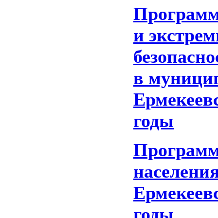
Программ
и экстрем
безопасно
в муници
Ермекеевс
годы
Программ
населени
Ермекеевс
годы