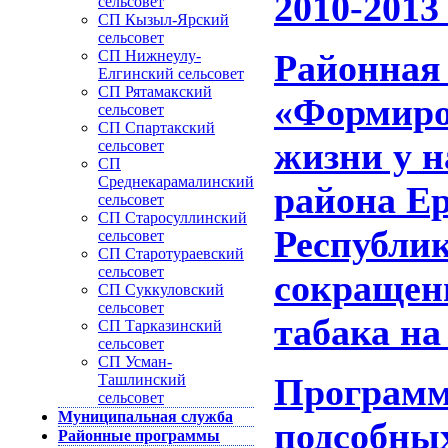
2010-2013
сельсовет
СП Кызыл-Ярский
сельсовет
СП Нижнеулу-
Районная
Елгинский сельсовет
СП Рятамакский
«Формиров
сельсовет
СП Спартакский
жизни у 
сельсовет
СП
Среднекарамалинский
района Е
сельсовет
СП Старосуллинский
Республи
сельсовет
СП Старотураевский
сельсовет
сокращени
СП Суккуловский
сельсовет
табака на
СП Тарказинский
сельсовет
СП Усман-
Ташлинский
Программ
сельсовет
Муниципальная служба
подсобны
Районные программы