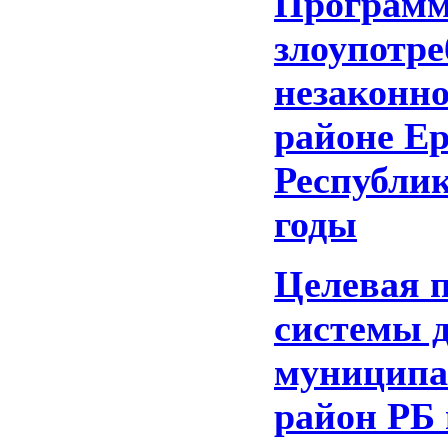
Программ
злоупотр
незаконн
районе Е
Республик
годы
Целевая 
системы 
муниципа
район РБ 