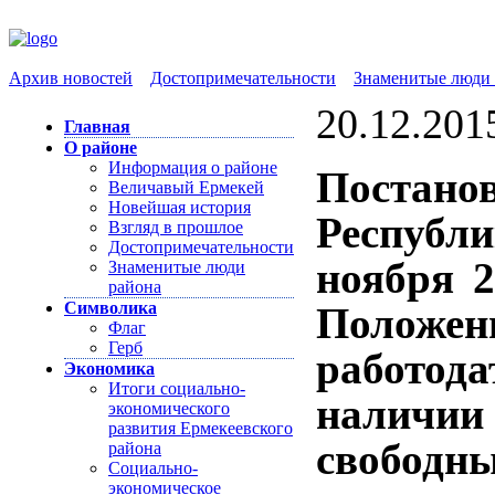
Архив новостей
Достопримечательности
Знаменитые люди 
20.12.201
Главная
О районе
Информация о районе
Постан
Величавый Ермекей
Новейшая история
Респуб
Взгляд в прошлое
Достопримечательности
ноября 
Знаменитые люди
района
Символика
Полож
Флаг
Герб
работо
Экономика
Итоги социально-
налич
экономического
развития Ермекеевского
свободны
района
Социально-
экономическое