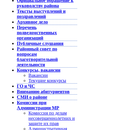
Официальное обращение к
руководству района
Тексты выступлений и
поздравлений
Архивное дело
Перечень
подведомственных
организаций
Публичные слушания
Районный совет по
вопросам
благотворительной
деятельности
Конкурсы, вакансии
Вакансии
Текущие конкурсы
ГО и ЧС
Вниманию абитуриентов
СМИ о районе
Комиссии при
Администрации МР
Комиссия по делам
несовершеннолетних и
защите их прав
Административная