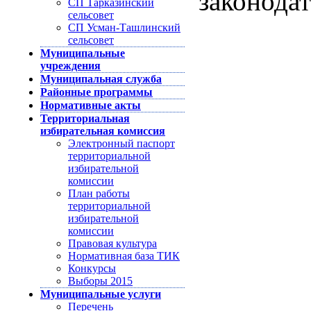
законодат
СП Тарказинский
сельсовет
СП Усман-Ташлинский
сельсовет
Муниципальные
учреждения
Муниципальная служба
Районные программы
Нормативные акты
Территориальная
избирательная комиссия
Электронный паспорт
территориальной
избирательной
комиссии
План работы
территориальной
избирательной
комиссии
Правовая культура
Нормативная база ТИК
Конкурсы
Выборы 2015
Муниципальные услуги
Перечень