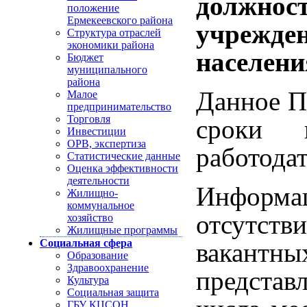
должно
положение
Ермекеевского района
учрежд
Структура отраслей
экономики района
населени
Бюджет
муниципального
района
Данное П
Малое
предпринимательство
Торговля
сроки 
Инвестиции
ОРВ, экспертиза
работода
Статистические данные
Оценка эффективности
деятельности
Информ
Жилищно-
коммунальное
отсутств
хозяйство
Жилищные программы
Социальная сфера
вакантн
Образование
Здравоохранение
представ
Культура
Социальная защита
ГБУ КЦСОН