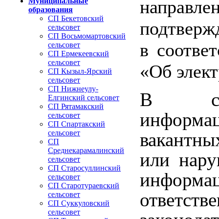
Муниципальные
направле
образования
СП Бекетовский
подтверж
сельсовет
СП Восьмомартовский
в соотве
сельсовет
СП Ермекеевский
сельсовет
«Об элект
СП Кызыл-Ярский
сельсовет
СП Нижнеулу-
В слу
Елгинский сельсовет
СП Рятамакский
информа
сельсовет
СП Спартакский
сельсовет
вакантны
СП
Среднекарамалинский
или нару
сельсовет
СП Старосуллинский
информ
сельсовет
СП Старотураевский
ответ
сельсовет
СП Суккуловский
сельсовет