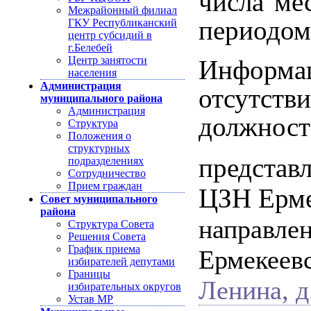
числа ме
Межрайонный филиал
периодом
ГКУ Республиканский
центр субсидий в
г.Белебей
Центр занятости
Информ
населения
Администрация
отсутств
муниципального района
Администрация
должност
Структура
Положения о
структурных
представ
подразделениях
Сотрудничество
Прием граждан
ЦЗН Ерме
Совет муниципального
района
направлен
Структура Совета
Решения Совета
График приема
Ермекеев
избирателей депутами
Границы
Ленина,
д
избирательных округов
Устав МР