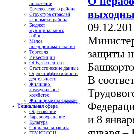
О нераб
положение
Ермекеевского района
выходных
Структура отраслей
экономики района
09.12.201
Бюджет
муниципального
района
Министер
Малое
предпринимательство
защиты н
Торговля
Инвестиции
ОРВ, экспертиза
Башкорто
Статистические данные
Оценка эффективности
В соответ
деятельности
Жилищно-
Трудовог
коммунальное
хозяйство
Жилищные программы
Федерации
Социальная сфера
Образование
и 8 январ
Здравоохранение
Культура
Социальная защита
января –
ГБУ КЦСОН