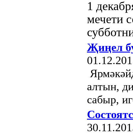
1 декабр
мечети 
субботн
Җиңел бу
01.12.201
Ярмәкәйд
алтын, д
сабыр, иг
Состоят
30.11.201