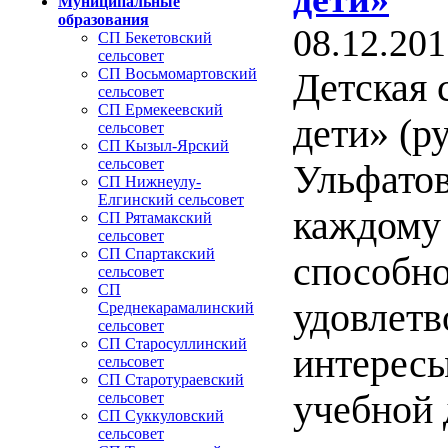
Муниципальные
образования
08.12.201
СП Бекетовский
сельсовет
СП Восьмомартовский
Детская 
сельсовет
СП Ермекеевский
дети» (р
сельсовет
СП Кызыл-Ярский
сельсовет
Ульфатов
СП Нижнеулу-
Елгинский сельсовет
каждому 
СП Рятамакский
сельсовет
СП Спартакский
способно
сельсовет
СП
удовлетв
Среднекарамалинский
сельсовет
СП Старосуллинский
интересы
сельсовет
СП Старотураевский
учебной 
сельсовет
СП Суккуловский
сельсовет