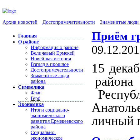
Архив новостей
Достопримечательности
Знаменитые люди 
Приём г
Главная
О районе
09.12.201
Информация о районе
Величавый Ермекей
Новейшая история
15 дека
Взгляд в прошлое
Достопримечательности
Знаменитые люди
района
района
Символика
Респуб
Флаг
Герб
Анатол
Экономика
Итоги социально-
экономического
личный 
развития Ермекеевского
района
Социально-
экономическое