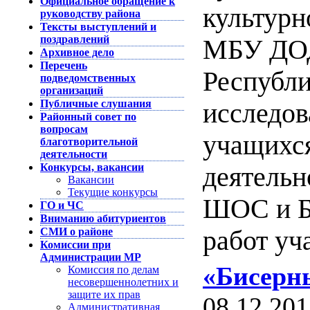
Официальное обращение к
культурн
руководству района
Тексты выступлений и
поздравлений
МБУ ДОД
Архивное дело
Перечень
Республи
подведомственных
организаций
Публичные слушания
исследов
Районный совет по
вопросам
учащихс
благотворительной
деятельности
Конкурсы, вакансии
деятельн
Вакансии
Текущие конкурсы
ШОС и Б
ГО и ЧС
Вниманию абитуриентов
СМИ о районе
работ уч
Комиссии при
Администрации МР
«Бисерн
Комиссия по делам
несовершеннолетних и
защите их прав
08.12.201
Административная