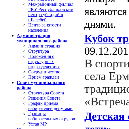
Межрайонный филиал
являются
ГКУ Республиканский
центр субсидий в
г.Белебей
днями.
Центр занятости
населения
Кубок тр
Администрация
муниципального района
Администрация
09.12.201
Структура
Положения о
В спорти
структурных
подразделениях
Сотрудничество
села Ерм
Прием граждан
Совет муниципального
традици
района
Структура Совета
«Встреч
Решения Совета
График приема
избирателей депутами
Детская 
Границы
избирательных округов
Устав МР
дети»