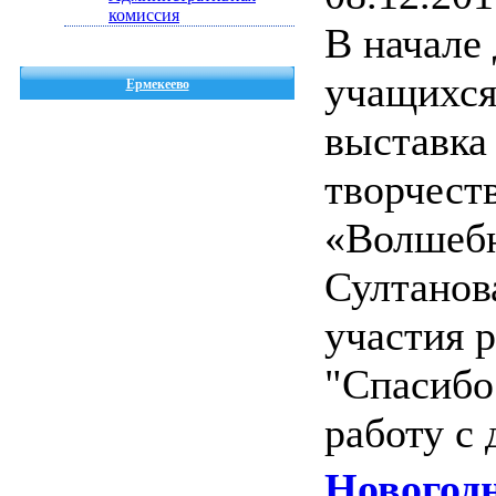
комиссия
В начале
учащихся
Ермекеево
выставка
творчест
«Волшебн
Султанов
участия 
"Спасибо
работу с 
Новогод