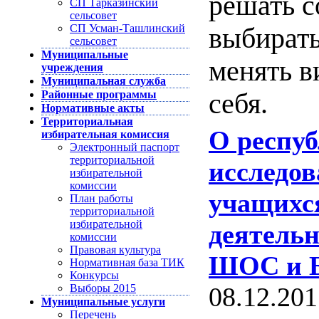
решать 
СП Тарказинский
сельсовет
СП Усман-Ташлинский
выбирать
сельсовет
Муниципальные
менять в
учреждения
Муниципальная служба
Районные программы
себя.
Нормативные акты
Территориальная
О респу
избирательная комиссия
Электронный паспорт
территориальной
исследов
избирательной
комиссии
учащихс
План работы
территориальной
избирательной
деятельн
комиссии
Правовая культура
ШОС и 
Нормативная база ТИК
Конкурсы
Выборы 2015
08.12.201
Муниципальные услуги
Перечень