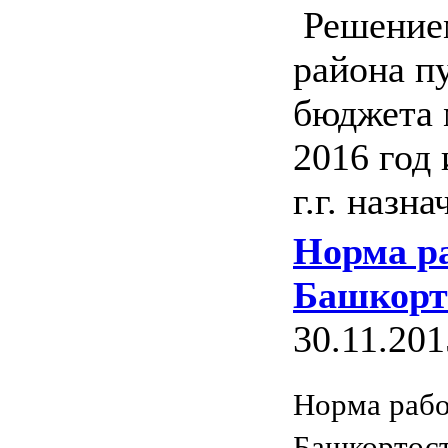
Решением
района п
бюджета 
2016 год
г.г. назн
Норма ра
Башкорто
30.11.201
Норма рабо
Башкортост