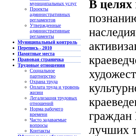
В целях
муниципальных услуг
Проекты
познанию
административных
регламентов
Утвержденные
наследи
административные
регламенты
Муниципальный контроль
активиза
Перепись - 2010
Памятные места
краеведч
Правовая страничка
Трудовые отношения
художест
Социальное
партнерство
Охрана труда
культурн
Оплата труда и уровень
жизни
Легализация трудовых
краеведе
отношений
Норма рабочего
граждан 
времени
Часто задаваемые
вопросы
лучших т
Контакты