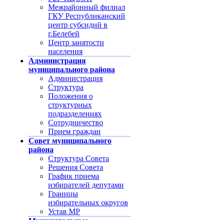
Межрайонный филиал
ГКУ Республиканский
центр субсидий в
г.Белебей
Центр занятости
населения
Администрация
муниципального района
Администрация
Структура
Положения о
структурных
подразделениях
Сотрудничество
Прием граждан
Совет муниципального
района
Структура Совета
Решения Совета
График приема
избирателей депутами
Границы
избирательных округов
Устав МР