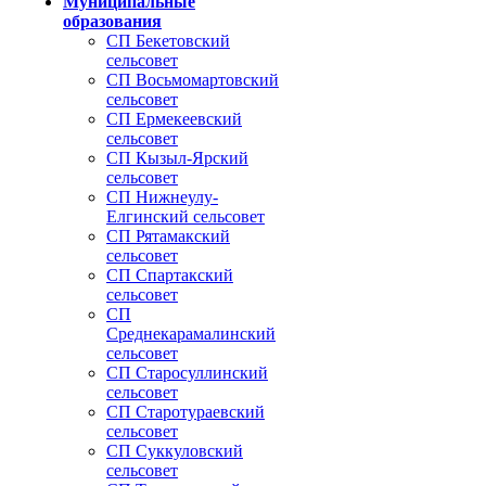
Муниципальные
образования
СП Бекетовский
сельсовет
СП Восьмомартовский
сельсовет
СП Ермекеевский
сельсовет
СП Кызыл-Ярский
сельсовет
СП Нижнеулу-
Елгинский сельсовет
СП Рятамакский
сельсовет
СП Спартакский
сельсовет
СП
Среднекарамалинский
сельсовет
СП Старосуллинский
сельсовет
СП Старотураевский
сельсовет
СП Суккуловский
сельсовет