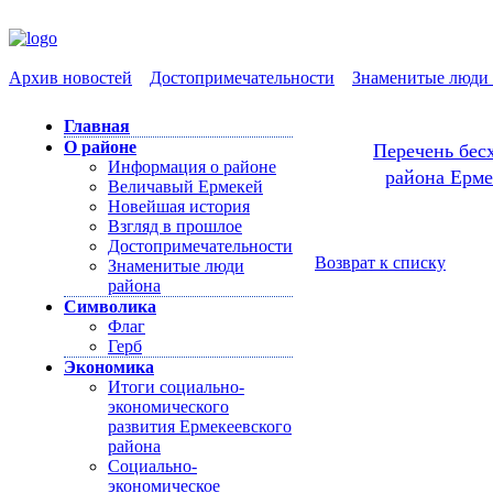
Архив новостей
Достопримечательности
Знаменитые люди 
Главная
Перечень бес
О районе
Информация о районе
района Ерме
Величавый Ермекей
Новейшая история
Взгляд в прошлое
Достопримечательности
Возврат к списку
Знаменитые люди
района
Символика
Флаг
Герб
Экономика
Итоги социально-
экономического
развития Ермекеевского
района
Социально-
экономическое