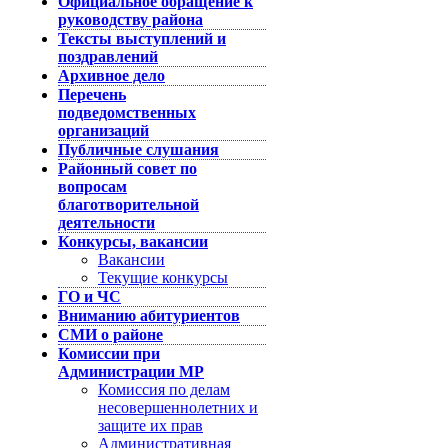
Официальное обращение к
руководству района
Тексты выступлений и
поздравлений
Архивное дело
Перечень
подведомственных
организаций
Публичные слушания
Районный совет по
вопросам
благотворительной
деятельности
Конкурсы, вакансии
Вакансии
Текущие конкурсы
ГО и ЧС
Вниманию абитуриентов
СМИ о районе
Комиссии при
Администрации МР
Комиссия по делам
несовершеннолетних и
защите их прав
Административная