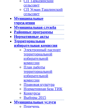
СП Тарказинский
сельсовет
СП Усман-Ташлинский
сельсовет
Муниципальные
учреждения
Муниципальная служба
Районные программы
Нормативные акты
Территориальная
избирательная комиссия
Электронный паспорт
территориальной
избирательной
комиссии
План работы
территориальной
избирательной
комиссии
Правовая культура
Нормативная база ТИК
Конкурсы
Выборы 2015
Муниципальные услуги
Перечень