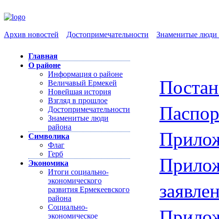
Архив новостей
Достопримечательности
Знаменитые люди 
Главная
О районе
Информация о районе
Постан
Величавый Ермекей
Новейшая история
Взгляд в прошлое
Паспор
Достопримечательности
Знаменитые люди
района
Прилож
Символика
Флаг
Герб
Прило
Экономика
Итоги социально-
экономического
заявле
развития Ермекеевского
района
Социально-
Прилож
экономическое