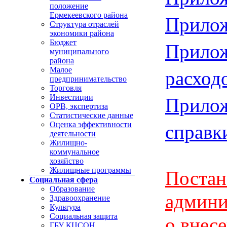
положение
Прилож
Ермекеевского района
Структура отраслей
экономики района
Прилож
Бюджет
муниципального
района
расход
Малое
предпринимательство
Торговля
Прило
Инвестиции
ОРВ, экспертиза
Статистические данные
справк
Оценка эффективности
деятельности
Жилищно-
коммунальное
хозяйство
Жилищные программы
Постан
Социальная сфера
Образование
админи
Здравоохранение
Культура
Социальная защита
о внес
ГБУ КЦСОН