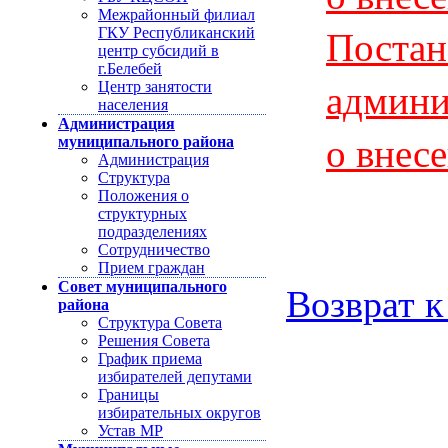
Межрайонный филиал
Постан
ГКУ Республиканский
центр субсидий в
г.Белебей
админи
Центр занятости
населения
Администрация
о внес
муниципального района
Администрация
Структура
Положения о
структурных
подразделениях
Сотрудничество
Прием граждан
Совет муниципального
Возврат к
района
Структура Совета
Решения Совета
График приема
избирателей депутами
Границы
избирательных округов
Устав МР