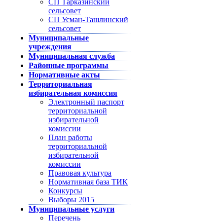
СП Тарказинский
сельсовет
СП Усман-Ташлинский
сельсовет
Муниципальные
учреждения
Муниципальная служба
Районные программы
Нормативные акты
Территориальная
избирательная комиссия
Электронный паспорт
территориальной
избирательной
комиссии
План работы
территориальной
избирательной
комиссии
Правовая культура
Нормативная база ТИК
Конкурсы
Выборы 2015
Муниципальные услуги
Перечень