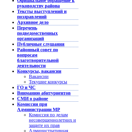
Официальное обращение к
руководству района
Тексты выступлений и
поздравлений
Архивное дело
Перечень
подведомственных
организаций
Публичные слушания
Районный совет по
вопросам
благотворительной
деятельности
Конкурсы, вакансии
Вакансии
Текущие конкурсы
ГО и ЧС
Вниманию абитуриентов
СМИ о районе
Комиссии при
Администрации МР
Комиссия по делам
несовершеннолетних и
защите их прав
Административная