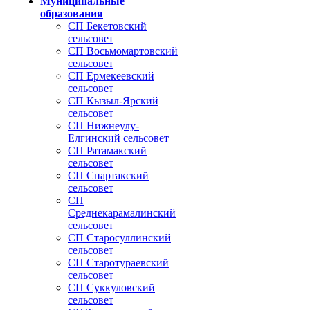
Муниципальные
образования
СП Бекетовский
сельсовет
СП Восьмомартовский
сельсовет
СП Ермекеевский
сельсовет
СП Кызыл-Ярский
сельсовет
СП Нижнеулу-
Елгинский сельсовет
СП Рятамакский
сельсовет
СП Спартакский
сельсовет
СП
Среднекарамалинский
сельсовет
СП Старосуллинский
сельсовет
СП Старотураевский
сельсовет
СП Суккуловский
сельсовет