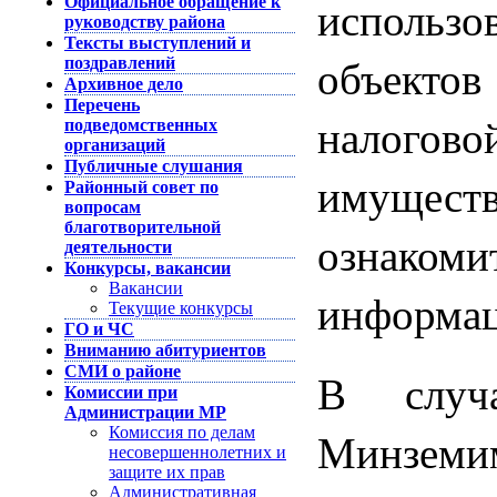
использо
Официальное обращение к
руководству района
Тексты выступлений и
объекто
поздравлений
Архивное дело
Перечень
налого
подведомственных
организаций
Публичные слушания
имущест
Районный совет по
вопросам
благотворительной
ознако
деятельности
Конкурсы, вакансии
Вакансии
информац
Текущие конкурсы
ГО и ЧС
Вниманию абитуриентов
СМИ о районе
В случ
Комиссии при
Администрации МР
Минз
Комиссия по делам
несовершеннолетних и
защите их прав
Административная