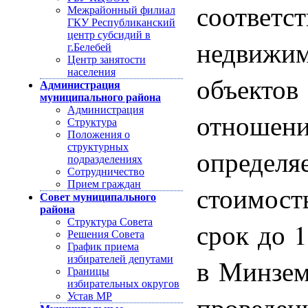
соотв
Межрайонный филиал
ГКУ Республиканский
центр субсидий в
недвижи
г.Белебей
Центр занятости
населения
объекто
Администрация
муниципального района
Администрация
отношен
Структура
Положения о
структурных
определ
подразделениях
Сотрудничество
Прием граждан
стоимость
Совет муниципального
района
срок до 1
Структура Совета
Решения Совета
График приема
в Минзем
избирателей депутами
Границы
избирательных округов
проведе
Устав МР