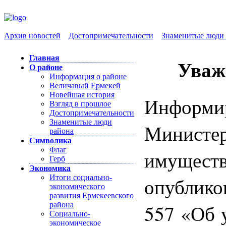
Архив новостей
Достопримечательности
Знаменитые люди 
Главная
Уваж
О районе
Информация о районе
Величавый Ермекей
Новейшая история
Информир
Взгляд в прошлое
Достопримечательности
Знаменитые люди
Минис
района
Символика
Флаг
имущес
Герб
Экономика
Итоги социально-
опублико
экономического
развития Ермекеевского
557 «Об 
района
Социально-
экономическое