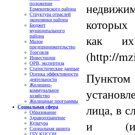
недвижим
положение
Ермекеевского района
Структура отраслей
которых 
экономики района
Бюджет
муниципального
как их
района
Малое
предпринимательство
(http://mz
Торговля
Инвестиции
ОРВ, экспертиза
Статистические данные
Пункт
Оценка эффективности
деятельности
Жилищно-
установ
коммунальное
хозяйство
Жилищные программы
лица, в с
Социальная сфера
Образование
Здравоохранение
и (ил
Культура
Социальная защита
ГБУ КЦСОН