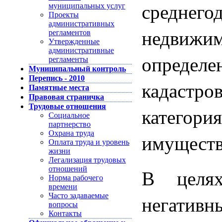
среднег
муниципальных услуг
Проекты
административных
недви
регламентов
Утвержденные
административные
определе
регламенты
Муниципальный контроль
Перепись - 2010
кадастро
Памятные места
Правовая страничка
Трудовые отношения
категор
Социальное
партнерство
Охрана труда
имуществ
Оплата труда и уровень
жизни
Легализация трудовых
отношений
В целя
Норма рабочего
времени
негатив
Часто задаваемые
вопросы
Контакты