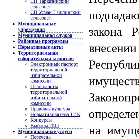
СП Тарказинский
сельсовет
подпада
СП Усман-Ташлинский
сельсовет
Муниципальные
закона 
учреждения
Муниципальная служба
Районные программы
внесен
Нормативные акты
Территориальная
Республи
избирательная комиссия
Электронный паспорт
территориальной
имуще
избирательной
комиссии
План работы
Законопр
территориальной
избирательной
комиссии
определе
Правовая культура
Нормативная база ТИК
Конкурсы
на имуще
Выборы 2015
Муниципальные услуги
Перечень