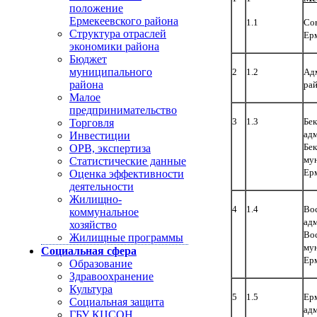
положение
Ермекеевского района
1.1
Со
Структура отраслей
Ер
экономики района
Бюджет
муниципального
2
1.2
Ад
района
ра
Малое
предпринимательство
3
1.3
Бек
Торговля
адм
Инвестиции
Бек
ОРВ, экспертиза
му
Статистические данные
Ер
Оценка эффективности
деятельности
Жилищно-
4
1.4
Вос
коммунальное
адм
хозяйство
Во
Жилищные программы
му
Социальная сфера
Ер
Образование
Здравоохранение
Культура
5
1.5
Ерм
Социальная защита
адм
ГБУ КЦСОН