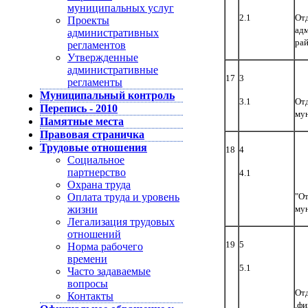
муниципальных услуг
2.1
Отд
Проекты
ад
административных
ра
регламентов
Утвержденные
административные
17
3
регламенты
Муниципальный контроль
3.1
От
Перепись - 2010
му
Памятные места
Правовая страничка
Трудовые отношения
18
4
Социальное
партнерство
4.1
Охрана труда
Оплата труда и уровень
"От
жизни
му
Легализация трудовых
отношений
19
5
Норма рабочего
времени
5.1
Часто задаваемые
вопросы
Отд
Контакты
,фи