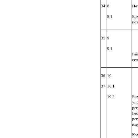
34
8
По
8.1
Ер
по
35
9
9.1
Ра
сел
36
10
37
10.1
10.2
Ерм
уп
ре
Ре
рег
иму
Ко