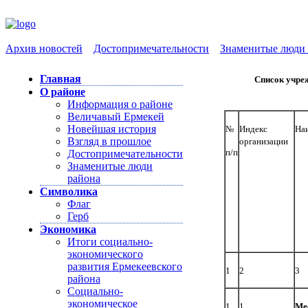
Архив новостей
Достопримечательности
Знаменитые люди 
Главная
Список учре
О районе
Информация о районе
Величавый Ермекей
Новейшая история
№
Индекс
На
Взгляд в прошлое
организации
п/п
Достопримечательности
Знаменитые люди
района
Символика
Флаг
Герб
Экономика
Итоги социально-
экономического
развития Ермекеевского
1
2
3
района
Социально-
экономическое
1
1
Ме