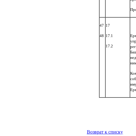
Пр
47
17
48
17.1
Ерм
уп
17.2
ре
Баш
нед
ни
Ко
со
им
Ерм
Возврат к списку