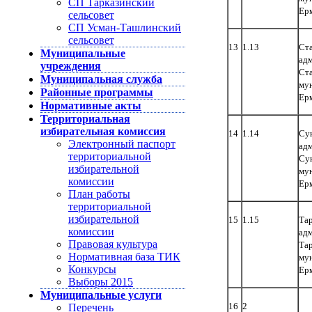
СП Тарказинский
Ер
сельсовет
СП Усман-Ташлинский
сельсовет
13
1.13
Ста
Муниципальные
адм
учреждения
Ста
Муниципальная служба
му
Районные программы
Ер
Нормативные акты
Территориальная
избирательная комиссия
14
1.14
Сук
Электронный паспорт
адм
территориальной
Сук
избирательной
му
комиссии
Ер
План работы
территориальной
избирательной
15
1.15
Тар
комиссии
адм
Правовая культура
Тар
Нормативная база ТИК
му
Конкурсы
Ер
Выборы 2015
Муниципальные услуги
16
2
Перечень