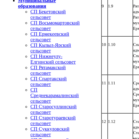
Муниципальные
образования
9
1.9
Рят
СП Бекетовский
адм
сельсовет
Рят
СП Восьмомартовский
му
сельсовет
Ер
СП Ермекеевский
сельсовет
10
1.10
Спа
СП Кызыл-Ярский
адм
сельсовет
Спа
СП Нижнеулу-
му
Елгинский сельсовет
Ер
СП Рятамакский
сельсовет
СП Спартакский
11
1.11
Сре
сельсовет
адм
СП
Ср
Среднекарамалинский
му
сельсовет
Ер
СП Старосуллинский
сельсовет
СП Старотураевский
12
1.12
Ста
сельсовет
адм
СП Суккуловский
Ста
сельсовет
му