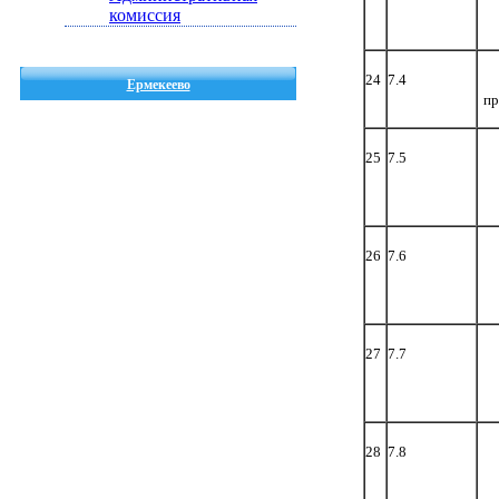
комиссия
24
7.4
Ермекеево
пр
25
7.5
26
7.6
27
7.7
28
7.8