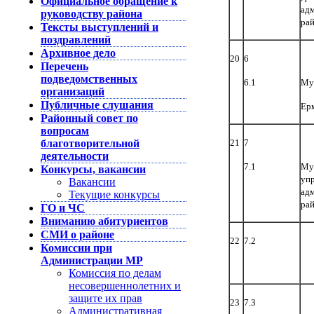
Официальное обращение к
ад
руководству района
ра
Тексты выступлений и
поздравлений
Архивное дело
20
6
Перечень
подведомственных
6.1
Му
организаций
Публичные слушания
Ерм
Районный совет по
вопросам
благотворительной
21
7
деятельности
7.1
Му
Конкурсы, вакансии
упр
Вакансии
ад
Текущие конкурсы
ра
ГО и ЧС
Вниманию абитуриентов
СМИ о районе
22
7.2
Комиссии при
Администрации МР
Комиссия по делам
несовершеннолетних и
защите их прав
23
7.3
Административная