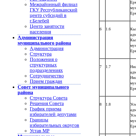
Ерм
Межрайонный филиал
му
ГКУ Республиканский
Ер
центр субсидий в
г.Белебей
Центр занятости
6
1.6
Кы
населения
адм
Администрация
Кы
муниципального района
му
Администрация
Ер
Структура
Положения о
структурных
7
1.7
Ниж
подразделениях
адм
Сотрудничество
Ни
Прием граждан
му
Совет муниципального
Ер
района
Структура Совета
Решения Совета
8
1.8
Усм
График приема
адм
избирателей депутами
Ус
Границы
му
избирательных округов
Ер
Устав МР