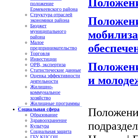
Положени
положение
Ермекеевского района
Структура отраслей
Положени
экономики района
Бюджет
мобилиза
муниципального
района
Малое
обеспече
предпринимательство
Торговля
Инвестиции
Положени
ОРВ, экспертиза
Статистические данные
Оценка эффективности
и молоде
деятельности
Жилищно-
коммунальное
хозяйство
Жилищные программы
Положени
Социальная сфера
Образование
Здравоохранение
подраздел
Культура
Социальная защита
ГБУ КЦСОН