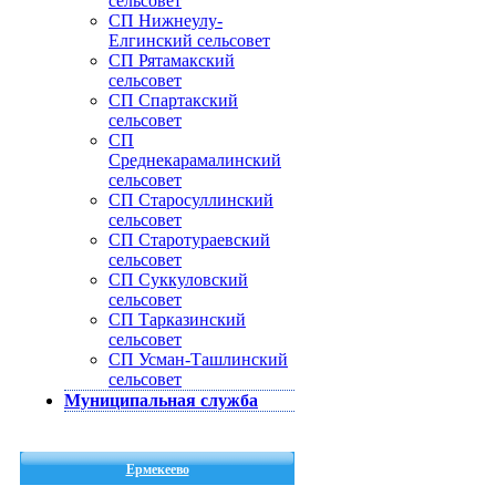
сельсовет
СП Нижнеулу-
Елгинский сельсовет
СП Рятамакский
сельсовет
СП Спартакский
сельсовет
СП
Среднекарамалинский
сельсовет
СП Старосуллинский
сельсовет
СП Старотураевский
сельсовет
СП Суккуловский
сельсовет
СП Тарказинский
сельсовет
СП Усман-Ташлинский
сельсовет
Муниципальная служба
Ермекеево