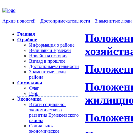
Архив новостей
Достопримечательности
Знаменитые люди 
Главная
Положени
О районе
Информация о районе
хозяйств
Величавый Ермекей
Новейшая история
Взгляд в прошлое
Положени
Достопримечательности
Знаменитые люди
района
Символика
Положени
Флаг
Герб
жилищно
Экономика
Итоги социально-
экономического
Положени
развития Ермекеевского
района
Социально-
экономическое