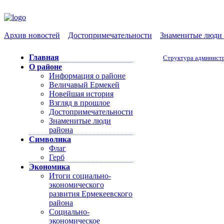
Архив новостей
Достопримечательности
Знаменитые люди 
Главная
Структура администр
О районе
Информация о районе
Величавый Ермекей
Новейшая история
Взгляд в прошлое
Достопримечательности
Знаменитые люди
района
Символика
Флаг
Герб
Экономика
Итоги социально-
экономического
развития Ермекеевского
района
Социально-
экономическое