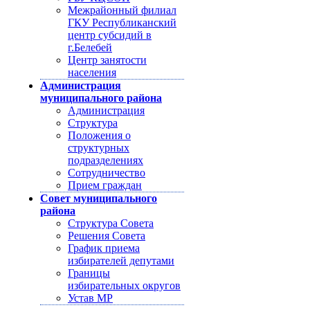
Межрайонный филиал
ГКУ Республиканский
центр субсидий в
г.Белебей
Центр занятости
населения
Администрация
муниципального района
Администрация
Структура
Положения о
структурных
подразделениях
Сотрудничество
Прием граждан
Совет муниципального
района
Структура Совета
Решения Совета
График приема
избирателей депутами
Границы
избирательных округов
Устав МР